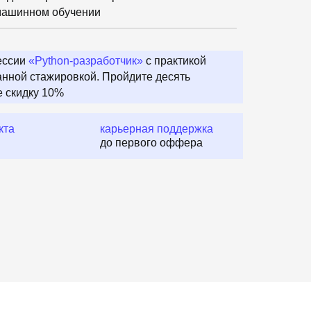
 машинном обучении
ессии
«Python‑разработчик»
с практикой
нной стажировкой. Пройдите десять
е скидку 10%
кта
карьерная поддержка
до первого оффера