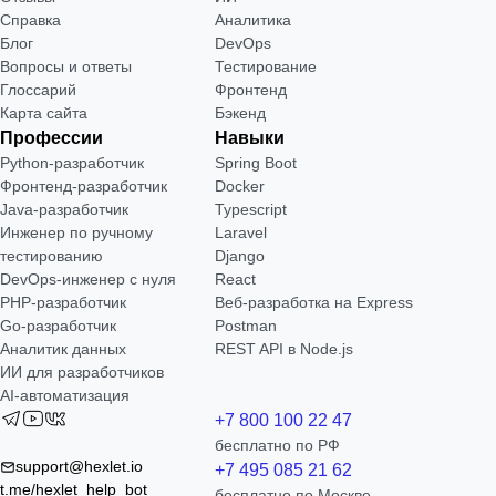
Справка
Аналитика
Блог
DevOps
Вопросы и ответы
Тестирование
Глоссарий
Фронтенд
Карта сайта
Бэкенд
Профессии
Навыки
Python-разработчик
Spring Boot
Фронтенд-разработчик
Docker
Java-разработчик
Typescript
Инженер по ручному
Laravel
тестированию
Django
DevOps-инженер с нуля
React
РНР-разработчик
Веб-разработка на Express
Go-разработчик
Postman
Аналитик данных
REST API в Node.js
ИИ для разработчиков
AI-автоматизация
+7 800 100 22 47
бесплатно по РФ
support@hexlet.io
+7 495 085 21 62
t.me/hexlet_help_bot
бесплатно по Москве