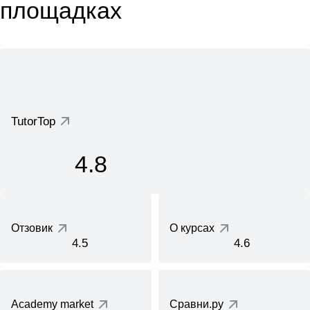
площадках
TutorTop
4.8
Отзовик
О курсах
4.5
4.6
Academy market
Сравни.ру