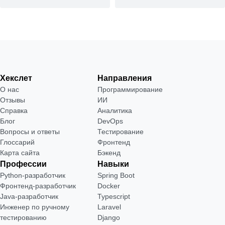
Хекслет
Направления
О нас
Программирование
Отзывы
ИИ
Справка
Аналитика
Блог
DevOps
Вопросы и ответы
Тестирование
Глоссарий
Фронтенд
Карта сайта
Бэкенд
Профессии
Навыки
Python-разработчик
Spring Boot
Фронтенд-разработчик
Docker
Java-разработчик
Typescript
Инженер по ручному
Laravel
тестированию
Django