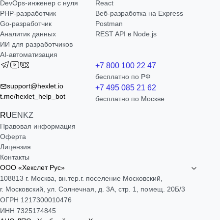
DevOps-инженер с нуля
React
РНР-разработчик
Веб-разработка на Express
Go-разработчик
Postman
Аналитик данных
REST API в Node.js
ИИ для разработчиков
AI-автоматизация
+7 800 100 22 47
бесплатно по РФ
support@hexlet.io
+7 495 085 21 62
t.me/hexlet_help_bot
бесплатно по Москве
RU
EN
KZ
Правовая информация
Оферта
Лицензия
Контакты
ООО «Хекслет Рус»
108813 г. Москва, вн.тер.г. поселение Московский,
г. Московский, ул. Солнечная, д. 3А, стр. 1, помещ. 20Б/3
ОГРН 1217300010476
ИНН 7325174845