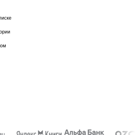
писке
еории
том