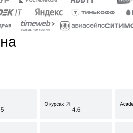
 на
О курсах
Acade
.5
4.6