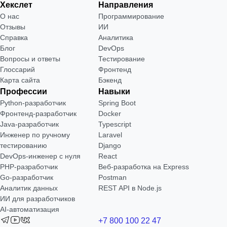
Хекслет
Направления
О нас
Программирование
Отзывы
ИИ
Справка
Аналитика
Блог
DevOps
Вопросы и ответы
Тестирование
Глоссарий
Фронтенд
Карта сайта
Бэкенд
Профессии
Навыки
Python-разработчик
Spring Boot
Фронтенд-разработчик
Docker
Java-разработчик
Typescript
Инженер по ручному
Laravel
тестированию
Django
DevOps-инженер с нуля
React
РНР-разработчик
Веб-разработка на Express
Go-разработчик
Postman
Аналитик данных
REST API в Node.js
ИИ для разработчиков
AI-автоматизация
+7 800 100 22 47