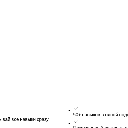
50+ навыков в одной под
рывай все навыки сразу
Пожизненный доступ к т