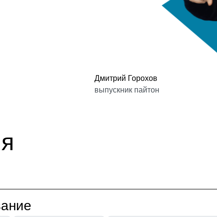
Дмитрий Горохов
выпускник пайтон
ия
вание