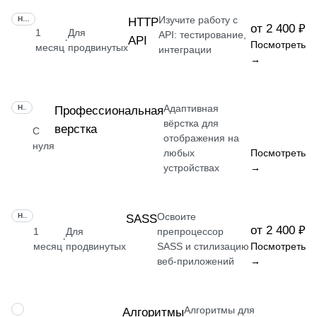
Изучите работу с
НАВЫК
HTTP
от 2 400 ₽
1
Для
API: тестирование,
API
·
Посмотреть
месяц
продвинутых
интеграции
→
Адаптивная
НАВЫК
Профессиональная
вёрстка для
верстка
С
отображения на
нуля
любых
Посмотреть
устройствах
→
Освоите
НАВЫК
SASS
от 2 400 ₽
1
Для
препроцессор
·
месяц
продвинутых
SASS и стилизацию
Посмотреть
веб-приложений
→
Алгоритмы для
НАВЫК
Алгоритмы