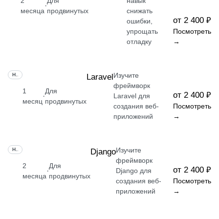
2
Для
навык
·
месяца
продвинутых
снижать
от 2 400 ₽
ошибки,
упрощать
Посмотреть
отладку
→
Изучите
НАВЫК
Laravel
фреймворк
1
Для
от 2 400 ₽
·
Laravel для
месяц
продвинутых
создания веб-
Посмотреть
приложений
→
Изучите
НАВЫК
Django
фреймворк
2
Для
от 2 400 ₽
·
Django для
месяца
продвинутых
создания веб-
Посмотреть
приложений
→