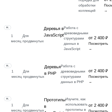
порядка для
обработки
Посм
коллекций
→
Работа с
НАВЫК
Деревья в
древовидными
JavaScript
1
Для
от 2 400 ₽
·
структурами
месяц
продвинутых
данных в
Посмотреть
JavaScript
→
Работа с
НАВЫК
Деревья
от 2 400 ₽
1
Для
древовидными
в PHP
·
месяц
продвинутых
структурами
Посмотреть
данных в PHP
→
Изучите, как
НАВЫК
Прототипы
использовать
1
Для
от 2 400 ₽
в
·
прототипы в
месяц
продвинутых
Посмотреть