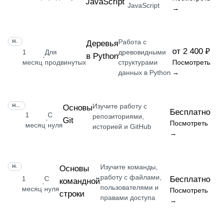
JavaScript
JavaScript
→
Работа с
НАВЫК
Деревья
от 2 400 ₽
1
Для
древовидными
в Python
·
месяц
продвинутых
структурами
Посмотреть
данных в Python
→
Изучите работу с
НАВЫК
Основы
Бесплатно
1
С
репозиториями,
Git
·
Посмотреть
месяц
нуля
историей и GitHub
→
Изучите команды,
НАВЫК
Основы
работу с файлами,
1
С
Бесплатно
командной
·
пользователями и
месяц
нуля
Посмотреть
строки
правами доступа
→