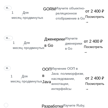
Изучите объектно-
НАВЫК
GORM
от 2 400 ₽
1
Для
реляционное
·
Посмотреть
месяц
продвинутых
отображение в Go
→
Изучите
НАВЫК
Дженерики
от 2 400 ₽
1
Для
дженерики
в Go
·
Посмотреть
месяц
продвинутых
в Go
→
Изучение ООП в
НАВЫК
ООП
Java: полиморфизм,
в
1
Для
от 2 400 ₽
·
наследование,
месяц
продвинутых
Java
аннотации,
Посмотреть
интерфейсы
→
Изучите Ruby,
НАВЫК
Разработка