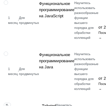
Научитесь
НАВЫК
Функциональное
использовать
программирование
разнообразные
на JavaScript
1
Для
функции
·
месяц
продвинутых
высшего
от 2
порядка для
обработки
Посм
коллекций
→
Научитесь
НАВЫК
Функциональное
использовать
программирование
разнообразные
на Java
1
Для
функции
·
месяц
продвинутых
высшего
от 2
порядка для
обработки
Посм
коллекций
→
Научитесь
НАВЫК
Tailwind