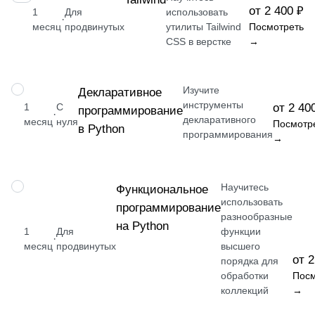
от 2 400 ₽
1
Для
использовать
·
месяц
продвинутых
утилиты Tailwind
Посмотреть
CSS в верстке
→
Изучите
НАВЫК
Декларативное
инструменты
1
С
от 2 40
программирование
·
декларативного
месяц
нуля
Посмотр
в Python
программирования
→
Научитесь
НАВЫК
Функциональное
использовать
программирование
разнообразные
на Python
1
Для
функции
·
месяц
продвинутых
высшего
от 2
порядка для
обработки
Посм
коллекций
→