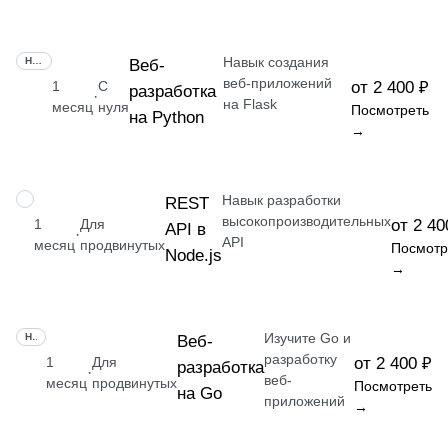
Навык создания
НАВЫК
Веб-
веб-приложений
1
С
от 2 400 ₽
разработка
·
на Flask
месяц
нуля
Посмотреть
на Python
→
Навык разработки
НАВЫК
REST
высокопроизводительных
1
Для
от 2 40
API в
·
API
месяц
продвинутых
Посмотр
Node.js
→
Изучите Go и
НАВЫК
Веб-
разработку
1
Для
от 2 400 ₽
разработка
·
веб-
месяц
продвинутых
Посмотреть
на Go
приложений
→