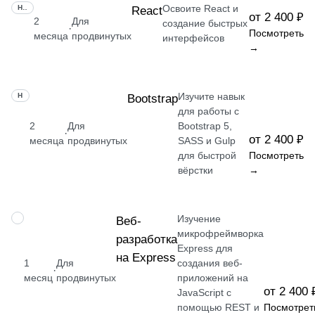
Освоите React и
НАВЫК
React
от 2 400 ₽
2
Для
создание быстрых
·
Посмотреть
месяца
продвинутых
интерфейсов
→
Изучите навык
НАВЫК
Bootstrap
для работы с
2
Для
Bootstrap 5,
·
от 2 400 ₽
месяца
продвинутых
SASS и Gulp
для быстрой
Посмотреть
вёрстки
→
Изучение
НАВЫК
Веб-
микрофреймворка
разработка
Express для
на Express
1
Для
создания веб-
·
месяц
продвинутых
приложений на
от 2 400 
JavaScript с
помощью REST и
Посмотрет