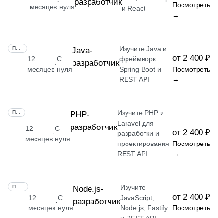
разработчик
·
Посмотреть
месяцев
нуля
и React
→
Изучите Java и
ПРОФЕССИЯ
Java-
от 2 400 ₽
12
С
фреймворк
разработчик
·
месяцев
нуля
Spring Boot и
Посмотреть
REST API
→
Изучите PHP и
ПРОФЕССИЯ
РНР-
Laravel для
разработчик
12
С
от 2 400 ₽
·
разработки и
месяцев
нуля
проектирования
Посмотреть
REST API
→
Изучите
ПРОФЕССИЯ
Node.js-
от 2 400 ₽
12
С
JavaScript,
разработчик
·
месяцев
нуля
Node.js, Fastify
Посмотреть