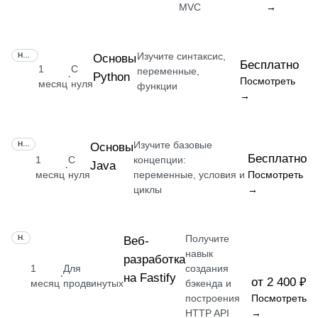
MVC
→
Изучите синтаксис,
НАВЫК
Основы
Бесплатно
1
С
переменные,
Python
·
Посмотреть
месяц
нуля
функции
→
Изучите базовые
НАВЫК
Основы
Бесплатно
1
С
концепции:
Java
·
месяц
нуля
переменные, условия и
Посмотреть
циклы
→
Получите
НАВЫК
Веб-
навык
разработка
1
Для
создания
·
на Fastify
от 2 400 ₽
месяц
продвинутых
бэкенда и
построения
Посмотреть
HTTP API
→