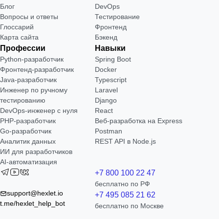
Блог
DevOps
Вопросы и ответы
Тестирование
Глоссарий
Фронтенд
Карта сайта
Бэкенд
Профессии
Навыки
Python-разработчик
Spring Boot
Фронтенд-разработчик
Docker
Java-разработчик
Typescript
Инженер по ручному
Laravel
тестированию
Django
DevOps-инженер с нуля
React
РНР-разработчик
Веб-разработка на Express
Go-разработчик
Postman
Аналитик данных
REST API в Node.js
ИИ для разработчиков
AI-автоматизация
+7 800 100 22 47
бесплатно по РФ
support@hexlet.io
+7 495 085 21 62
t.me/hexlet_help_bot
бесплатно по Москве