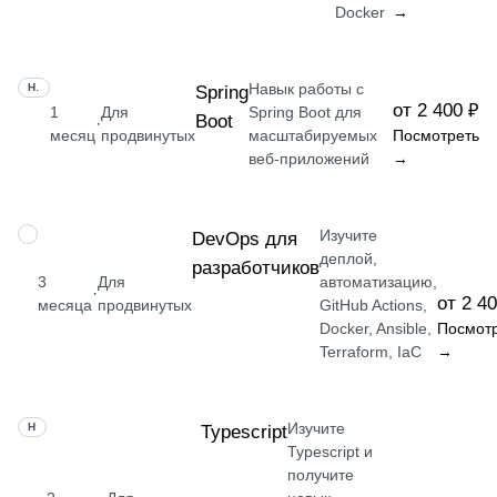
Docker
→
Навык работы с
НАВЫК
Spring
от 2 400 ₽
1
Для
Spring Boot для
Boot
·
месяц
продвинутых
масштабируемых
Посмотреть
веб-приложений
→
Изучите
ПРОФЕССИЯ
DevOps для
деплой,
разработчиков
3
Для
автоматизацию,
·
от 2 4
месяца
продвинутых
GitHub Actions,
Docker, Ansible,
Посмот
Terraform, IaC
→
Изучите
НАВЫК
Typescript
Typescript и
получите