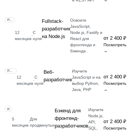
и REST API
→
Освоите
ПРОФЕССИЯ
Fullstack-
JavaScript,
разработчик
12
С
Node.js, Fastify и
·
на Node.js
от 2 400 ₽
месяцев
нуля
React для
фронтенда и
Посмотреть
бэкенда.
→
Изучите
ПРОФЕССИЯ
Веб-
от 2 400 ₽
12
С
JavaScript и на
разработчик
·
месяцев
нуля
выбор Python,
Посмотреть
Java, PHP
→
Изучите
ПРОФЕССИЯ
Бэкенд для
Node.js,
фронтенд-
5
Для
от 2 400 ₽
·
API,
месяцев
продвинутых
разработчиков
SQL,
Посмотреть