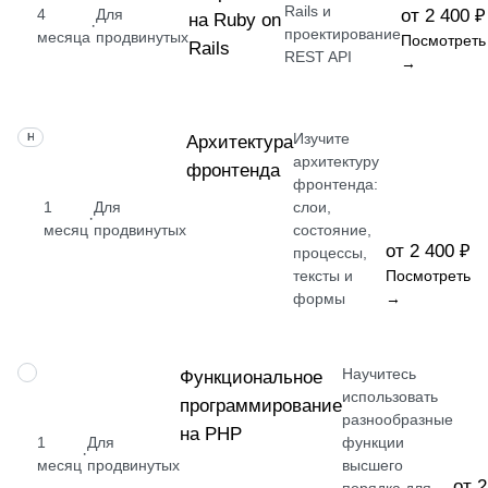
Rails и
4
Для
от 2 400 ₽
на Ruby on
·
проектирование
месяца
продвинутых
Посмотреть
Rails
REST API
→
Изучите
НАВЫК
Архитектура
архитектуру
фронтенда
фронтенда:
1
Для
слои,
·
месяц
продвинутых
состояние,
от 2 400 ₽
процессы,
тексты и
Посмотреть
формы
→
Научитесь
НАВЫК
Функциональное
использовать
программирование
разнообразные
на PHP
1
Для
функции
·
месяц
продвинутых
высшего
от 2