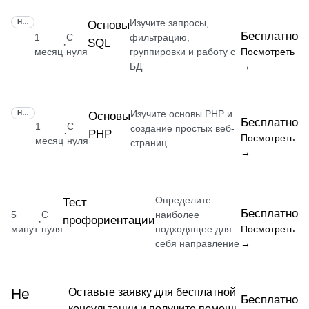
Изучите запросы,
НАВЫК
Основы
Бесплатно
1
С
фильтрацию,
SQL
·
месяц
нуля
группировки и работу с
Посмотреть
БД
→
Изучите основы PHP и
НАВЫК
Основы
Бесплатно
1
С
создание простых веб-
PHP
·
Посмотреть
месяц
нуля
страниц
→
Определите
Тест
Бесплатно
5
С
наиболее
профориентации
·
минут
нуля
подходящее для
Посмотреть
себя направление
→
Не
Оставьте заявку для бесплатной
Бесплатно
консультации и получите помощь