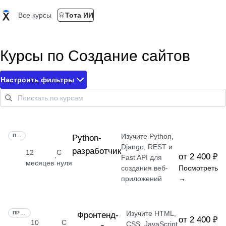
Все курсы
Тота ИИ
Курсы по Создание сайтов
Настроить фильтры
Изучите Python,
ПРОФЕССИЯ
Python-
Django, REST и
разработчик
12
С
от 2 400 ₽
·
Fast API для
месяцев
нуля
создания веб-
Посмотреть
приложений
→
Изучите HTML,
ПРОФЕССИЯ
Фронтенд-
от 2 400 ₽
10
С
CSS, JavaScript