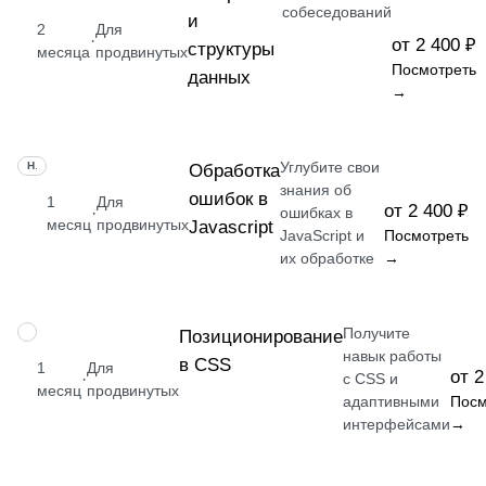
собеседований
и
2
Для
·
от 2 400 ₽
структуры
месяца
продвинутых
Посмотреть
данных
→
Углубите свои
НАВЫК
Обработка
знания об
ошибок в
1
Для
от 2 400 ₽
·
ошибках в
месяц
продвинутых
Javascript
JavaScript и
Посмотреть
их обработке
→
Получите
НАВЫК
Позиционирование
навык работы
в CSS
1
Для
от 2
·
с CSS и
месяц
продвинутых
адаптивными
Посм
интерфейсами
→