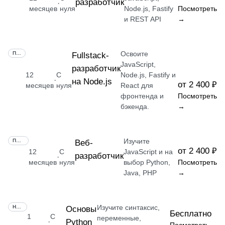
разработчик
·
месяцев
нуля
Node.js, Fastify
Посмотреть
и REST API
→
Освоите
ПРОФЕССИЯ
Fullstack-
JavaScript,
разработчик
12
С
Node.js, Fastify и
·
на Node.js
от 2 400 ₽
месяцев
нуля
React для
фронтенда и
Посмотреть
бэкенда.
→
Изучите
ПРОФЕССИЯ
Веб-
от 2 400 ₽
12
С
JavaScript и на
разработчик
·
месяцев
нуля
выбор Python,
Посмотреть
Java, PHP
→
Изучите синтаксис,
НАВЫК
Основы
Бесплатно
1
С
переменные,
Python
·