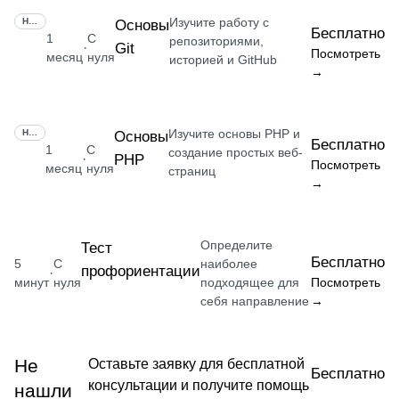
Изучите работу с
НАВЫК
Основы
Бесплатно
1
С
репозиториями,
Git
·
Посмотреть
месяц
нуля
историей и GitHub
→
Изучите основы PHP и
НАВЫК
Основы
Бесплатно
1
С
создание простых веб-
PHP
·
Посмотреть
месяц
нуля
страниц
→
Определите
Тест
Бесплатно
5
С
наиболее
профориентации
·
минут
нуля
подходящее для
Посмотреть
себя направление
→
Не
Оставьте заявку для бесплатной
Бесплатно
консультации и получите помощь
нашли