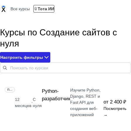
Все курсы
Тота ИИ
Курсы по Создание сайтов с
нуля
Настроить фильтры
Изучите Python,
ПРОФЕССИЯ
Python-
Django, REST и
разработчик
12
С
от 2 400 ₽
·
Fast API для
месяцев
нуля
создания веб-
Посмотреть
приложений
→