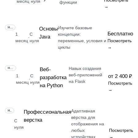
Посмотреть
месяц
нуля
функции
→
Изучите базовые
НАВЫК
Основы
Бесплатно
1
С
концепции:
Java
·
месяц
нуля
переменные, условия и
Посмотреть
циклы
→
Навык создания
НАВЫК
Веб-
веб-приложений
1
С
от 2 400 ₽
разработка
·
на Flask
месяц
нуля
Посмотреть
на Python
→
Адаптивная
НАВЫК
Профессиональная
вёрстка для
верстка
С
отображения на
нуля
любых
Посмотреть
устройствах
→