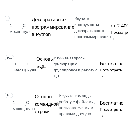
Изучите
НАВЫК
Декларативное
инструменты
1
С
от 2 40
программирование
·
декларативного
месяц
нуля
Посмотр
в Python
программирования
→
Изучите запросы,
НАВЫК
Основы
Бесплатно
1
С
фильтрацию,
SQL
·
месяц
нуля
группировки и работу с
Посмотреть
БД
→
Изучите команды,
НАВЫК
Основы
работу с файлами,
1
С
Бесплатно
командной
·
пользователями и
месяц
нуля
Посмотреть
строки
правами доступа
→