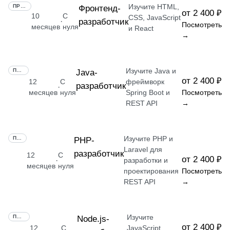
Изучите HTML,
ПРОФЕССИЯ
Фронтенд-
от 2 400 ₽
10
С
CSS, JavaScript
разработчик
·
Посмотреть
месяцев
нуля
и React
→
Изучите Java и
ПРОФЕССИЯ
Java-
от 2 400 ₽
12
С
фреймворк
разработчик
·
месяцев
нуля
Spring Boot и
Посмотреть
REST API
→
Изучите PHP и
ПРОФЕССИЯ
РНР-
Laravel для
разработчик
12
С
от 2 400 ₽
·
разработки и
месяцев
нуля
проектирования
Посмотреть
REST API
→
Изучите
ПРОФЕССИЯ
Node.js-
от 2 400 ₽
12
С
JavaScript,