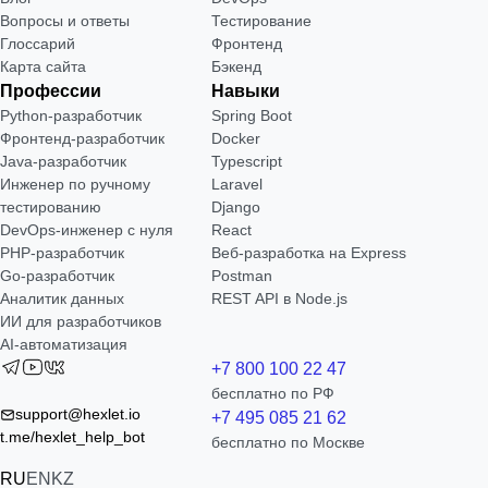
Вопросы и ответы
Тестирование
Глоссарий
Фронтенд
Карта сайта
Бэкенд
Профессии
Навыки
Python-разработчик
Spring Boot
Фронтенд-разработчик
Docker
Java-разработчик
Typescript
Инженер по ручному
Laravel
тестированию
Django
DevOps-инженер с нуля
React
РНР-разработчик
Веб-разработка на Express
Go-разработчик
Postman
Аналитик данных
REST API в Node.js
ИИ для разработчиков
AI-автоматизация
+7 800 100 22 47
бесплатно по РФ
support@hexlet.io
+7 495 085 21 62
t.me/hexlet_help_bot
бесплатно по Москве
RU
EN
KZ