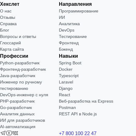
Хекслет
Направления
О нас
Программирование
Отзывы
ИИ
Справка
Аналитика
Блог
DevOps
Вопросы и ответы
Тестирование
Глоссарий
Фронтенд
Карта сайта
Бэкенд
Профессии
Навыки
Python-разработчик
Spring Boot
Фронтенд-разработчик
Docker
Java-разработчик
Typescript
Инженер по ручному
Laravel
тестированию
Django
DevOps-инженер с нуля
React
РНР-разработчик
Веб-разработка на Express
Go-разработчик
Postman
Аналитик данных
REST API в Node.js
ИИ для разработчиков
AI-автоматизация
+7 800 100 22 47