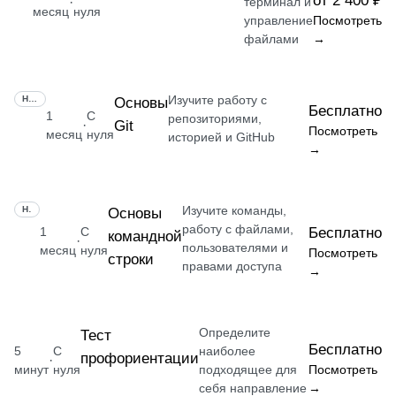
от 2 400 ₽
·
терминал и
месяц
нуля
управление
Посмотреть
файлами
→
Изучите работу с
НАВЫК
Основы
Бесплатно
1
С
репозиториями,
Git
·
Посмотреть
месяц
нуля
историей и GitHub
→
Изучите команды,
НАВЫК
Основы
работу с файлами,
1
С
Бесплатно
командной
·
пользователями и
месяц
нуля
Посмотреть
строки
правами доступа
→
Определите
Тест
Бесплатно
5
С
наиболее
профориентации
·
минут
нуля
подходящее для
Посмотреть
себя направление
→