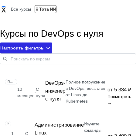
Все курсы
Тота ИИ
Курсы по DevOps с нуля
Настроить фильтры
Полное погружение
ПРОФЕССИЯ
DevOps-
в DevOps: весь стек
10
С
от 5 334 ₽
инженер
·
от Linux до
месяцев
нуля
Посмотреть
с нуля
Kubernetes
→
Изучите
НАВЫК
Администрирование
команды,
Linux
1
С