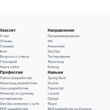
Хекслет
Направления
О нас
Программирование
Отзывы
ИИ
Справка
Аналитика
Блог
DevOps
Вопросы и ответы
Тестирование
Глоссарий
Фронтенд
Карта сайта
Бэкенд
Профессии
Навыки
Python-разработчик
Spring Boot
Фронтенд-разработчик
Docker
Java-разработчик
Typescript
Инженер по ручному
Laravel
тестированию
Django
DevOps-инженер с нуля
React
РНР-разработчик
Веб-разработка на Express