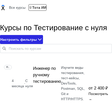
Все курсы
Тота ИИ
Курсы по Тестирование с нуля
Настроить фильтры
Изучите виды
ПРОФЕССИЯ
Инженер по
тестирования,
ручному
тест-кейсы,
4
С
тестированию
·
DevTools,
месяца
нуля
от 2 400 ₽
Postman, SQL,
Git и
Посмотреть
HTTP/HTTPS.
→