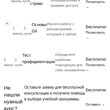
пользователями и
месяц
нуля
Посмотреть
строки
правами доступа
→
Изучите работу с
НАВЫК
Основы
Бесплатно
1
С
репозиториями,
Git
·
Посмотреть
месяц
нуля
историей и GitHub
→
Определите
Тест
Бесплатно
5
С
наиболее
профориентации
·
минут
нуля
подходящее для
Посмотреть
себя направление
→
Не
Оставьте заявку для бесплатной
Бесплатно
консультации и получите помощь
нашли
в выборе учебной программы
нужный
Оставить →
курс?