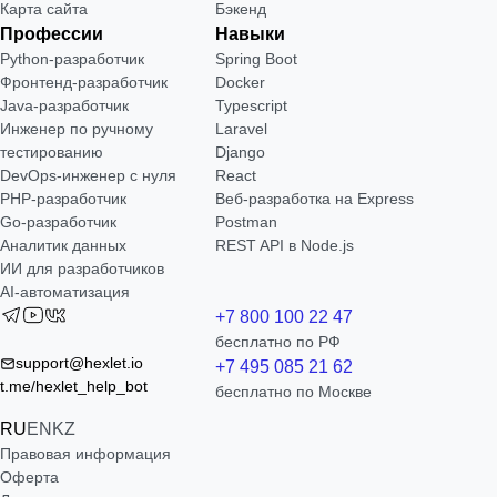
Карта сайта
Бэкенд
Профессии
Навыки
Python-разработчик
Spring Boot
Фронтенд-разработчик
Docker
Java-разработчик
Typescript
Инженер по ручному
Laravel
тестированию
Django
DevOps-инженер с нуля
React
РНР-разработчик
Веб-разработка на Express
Go-разработчик
Postman
Аналитик данных
REST API в Node.js
ИИ для разработчиков
AI-автоматизация
+7 800 100 22 47
бесплатно по РФ
support@hexlet.io
+7 495 085 21 62
t.me/hexlet_help_bot
бесплатно по Москве
RU
EN
KZ
Правовая информация
Оферта