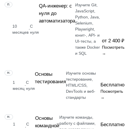
Изучите Git,
ПРОФЕССИЯ
QA-инженер: с
JavaScript,
нуля до
Python, Java,
автоматизатора
Selenium,
10
С
·
Playwright,
месяцев
нуля
юнит-, API- и
от 2 400 ₽
UI-тесты, а
также Docker
Посмотреть
и SQL
→
Изучите основы
НАВЫК
Основы
тестирование,
тестирования
1
С
Бесплатно
·
HTML/CSS,
месяц
нуля
DevTools и веб-
Посмотреть
стандарты
→
Изучите команды,
НАВЫК
Основы
работу с файлами,
1
С
Бесплатно
командной
·