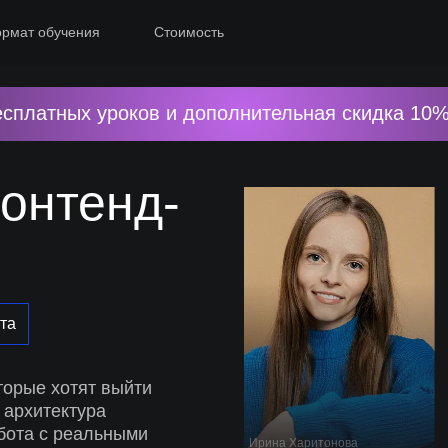
рмат обучения
Стоимость
есплатных уроков и дополнительная скидка 10%
онтенд-
ста
торые хотят выйти
 архитектура
абота с реальными
Ирина Харитонова