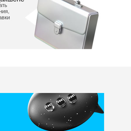
ать
ния,
авки