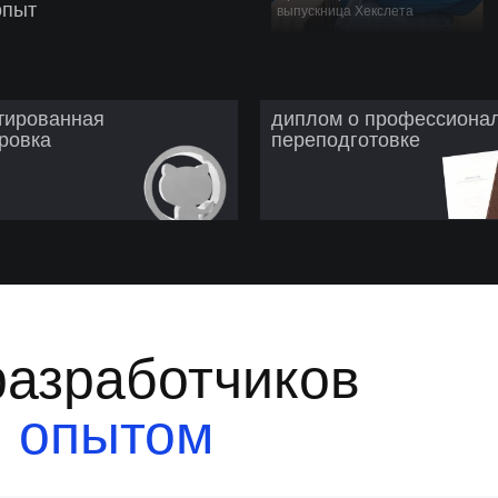
опыт
выпускница Хекслета
тированная
диплом о профессиона
ровка
переподготовке
разработчиков
м опытом