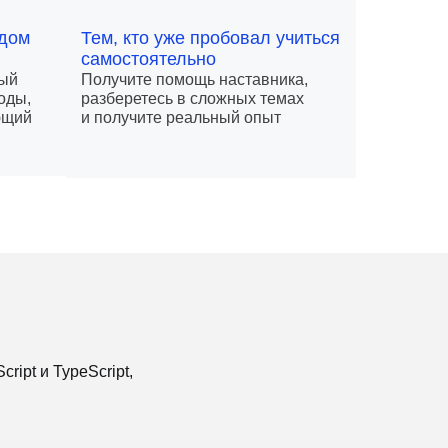
ндом
Тем, кто уже пробовал учиться
самостоятельно
ный
Получите помощь наставника,
оды,
разберетесь в сложных темах
ющий
и получите реальный опыт
ipt и TypeScript,