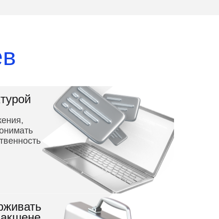
ев
ктурой
ения,
понимать
ственность
рживать
дакшене