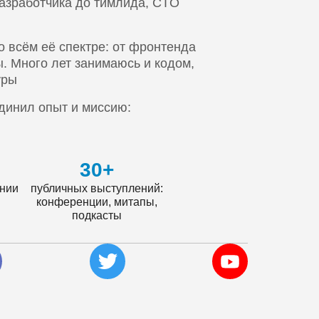
разработчика до тимлида, CTO
 всём её спектре: от фронтенда
. Много лет занимаюсь и кодом,
уры
единил опыт и миссию:
30+
ении
публичных выступлений:
конференции, митапы,
подкасты