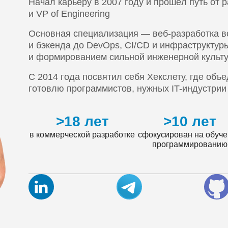
Начал карьеру в 2007 году и прошёл путь от 
и VP of Engineering
Основная специализация — веб-разработка во
и бэкенда до DevOps, CI/CD и инфраструктуры
и формированием сильной инженерной культ
С 2014 года посвятил себя Хекслету, где объ
готовлю программистов, нужных IT-индустрии
>18 лет
>10 лет
в коммерческой разработке
сфокусирован на обуч
программированию