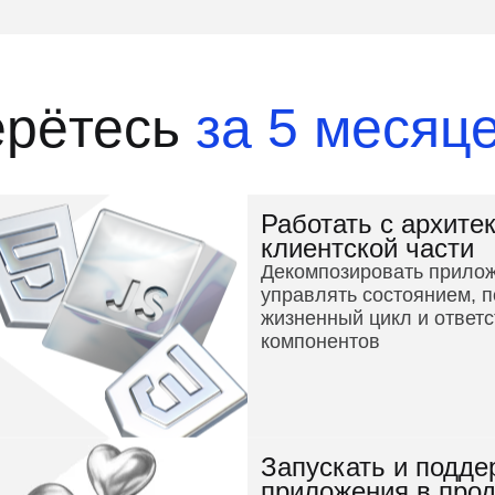
ерётесь
за 5 месяц
Работать с архите
клиентской части
Декомпозировать прилож
управлять состоянием, 
жизненный цикл и ответ
компонентов
Запускать и подде
приложения в про