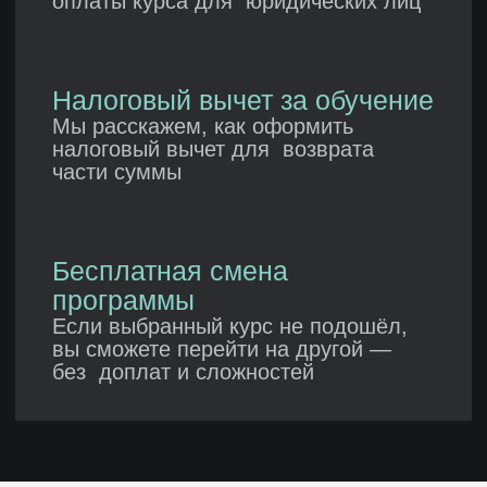
Евгений
Алексей
Ты сталкиваешься с такими
Хекслет хочется вы
проблемами, которые реально
и понятную структу
качают тебя как разработчика. Тут,
и каждого урока. Н
оказывается, проблемы надо
что я выделил для 
решать. Скажу по секрету:
желание Хекслета н
разработчикам платят именно за то,
в корень любой пр
что они решают проблемы, зачастую
и технологии.