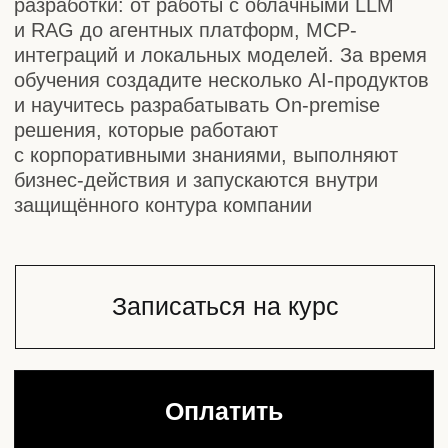
бизнес-действия и запускаются внутри
защищённого контура компании
Записаться на курс
Оплатить
Отправляя форму, вы принимаете
«Соглашение об обработке
персональных данных
» и условия
«Оферты»
, а также
соглашаетесь с
«Условиями использования»
Продакшен-подход
к
LLM-разработке
Практика с
опытными
разработчиками
Навык, нужный
программисту в
2026 году