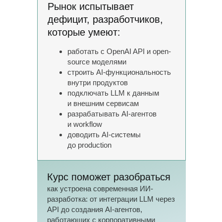
Рынок испытывает
дефицит, разработчиков,
которые умеют:
работать с
OpenAI API и
open-
source моделями
строить AI-функциональность
внутри продуктов
подключать LLM к
данным
и
внешним сервисам
разрабатывать AI-агентов
и
workflow
доводить AI-системы
до
production
Курс поможет разобраться
как устроена современная ИИ-
Авторы курса
разработка: от интеграции LLM через
API до создания AI-агентов,
работающих с корпоративными