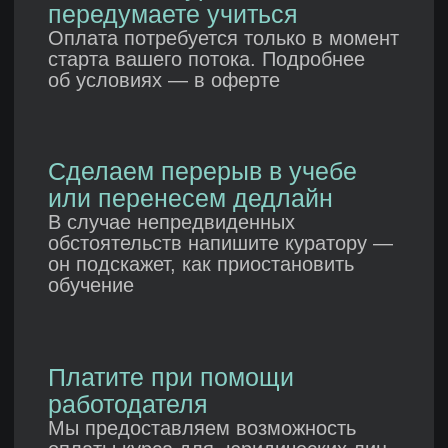
Студенты Хекслета
добиваются успеха