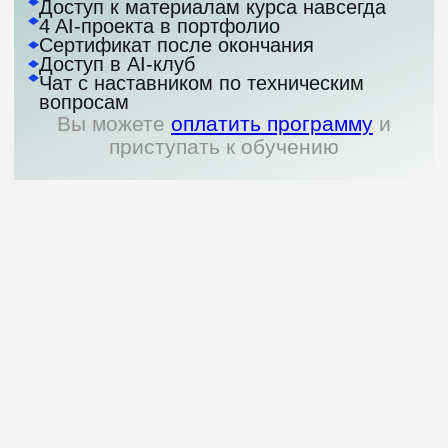
условия оплаты
Рассрочка
Рассрочка от 6 до 24 месяцев
или оплата по частям
Получите возврат денег
за остаток курса, если
передумаете учиться
Оплата потребуется только в момент
старта вашего потока. Подробнее
об условиях — в оферте
Сделаем перерыв в учебе
или перенесем дедлайн
В случае непредвиденных
обстоятельств напишите куратору —
он подскажет, как
приостановить