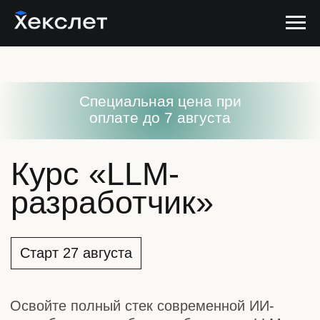
Cпециальная цена при
оплате до 7 августа
Курс «LLM-
разработчик»
Старт 27 августа
Освойте полный стек современной ИИ-
разработки: от работы с облачными LLM
и RAG до агентных платформ, MCP-
интеграций и локальных моделей. За время
обучения создадите несколько AI-продуктов
и научитесь разрабатывать On-premise
решения, которые работают
с корпоративными знаниями, выполняют