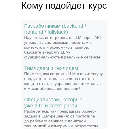
«LLM-разработчик»
Кому подойдет курс
4 МЕСЯЦА
4 ПРОЕКТА
16 ВОРШКОПОВ С ПРАКТИКОЙ
ПРОГРАММА АКТУАЛИЗИРОВАНА
Разработчикам (backend /
В ИЮНЕ 2026 ГОДА
frontend / fullstack)
Научитесь интегрировать LLM через
API,
управлять системными промптами,
контекстом и
экономикой токенов.
LLM-приложения в AI Studio
Сможете внедрять LLM-
функциональность в
р
еальные сервисы
Управление поведением LLM
LLM API и RAG в приложении
Тимлидам и техлидам
Научитесь управлять
Поймёте, как
встроить LLM в
архитектуру
поведением модели через
продукта: контроль качества ответов,
Интеграция LLM через API
системные инструкции
Hermes, MCP и бизнес-действия
защита от
атак, управление стоимостью
и контекст
и
масштабирование решений
Научитесь подключать
Разберётесь, как
облачные языковые модели
формируются ответы
Специалистам, которые
Агентные системы и оркестрация через Hermes
к собственным приложениям
Корпоративные решения: On-
и от чего зависит качество
уже в IT и хотят расти
Освоите работу с prompts,
premise и локальные LLM
генерации
Научитесь превращать
messages и параметрами
Разберётесь, как
превращать бизнес-
Изучите ограничения
отдельные LLM-функции
генерации
задачи в
LLM-решения: от
прототипа
языковых моделей и способы
в полноценные агентные
Разберёте streaming-ответы,
до
рабочего сервиса с
понятной
их обхода
Локальные LLM и open-source
системы
structured output и обработку
Поймёте, как делать ответы
экономикой и
измеримым результатом
экосистема
Освоите Hermes как