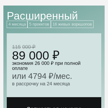
обучение
Платите при помощи
работодателя
Мы предоставляем возможность
оплаты курса для
юридических лиц
Налоговый вычет за обучение
Мы расскажем, как оформить
налоговый вычет для
возврата
части суммы
Бесплатная смена
программы
Если выбранный курс не подошёл,
вы сможете перейти на другой —
без
доплат и сложностей