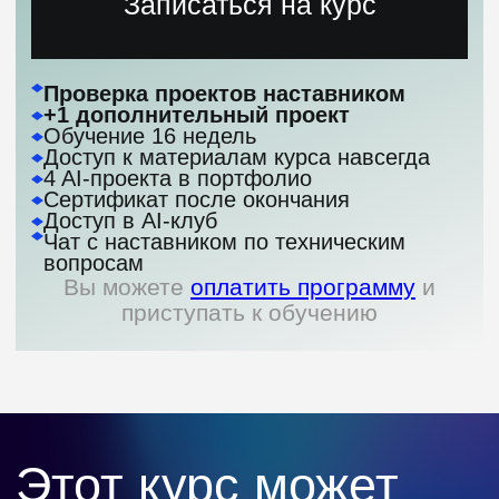
Как проходит
обучение на курсе
по LLM-разработке
Обучение проходит онлайн:
вебинары, общение
с преподавателями и вашей группой,
сдача самостоятельных работ
и получение обратной связи
от преподавателя
Вебинары проводятся 1−2 раза
в неделю по 2 академических часа
В ходе обучения вы будете выполнять
домашние задания и проекты
Проверка проектов доступна
на расширенном тарифе