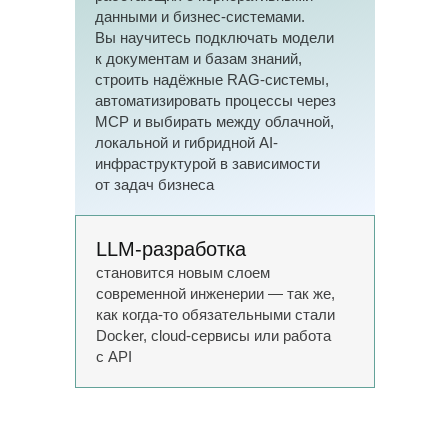
Рустам Борханов
данными и бизнес-системами.
Старший инженер‑программист
Вы научитесь подключать модели
отдела интеграции
к документам и базам знаний,
искусственного интеллекта АО
строить надёжные RAG-системы,
«Финам». Ранее работал
автоматизировать процессы через
в Wazzup, Ozon, Kamaz
MCP и выбирать между облачной,
локальной и гибридной AI-
инфраструктурой в зависимости
Кирилл Мокевнин
от задач бизнеса
Программист и CTO с более
чем 18-летним опытом
в коммерческой разработке.
LLM-разработка
Прошёл путь от разработчика
до тимлида, CTO
становится новым слоем
и VP of Engineering
современной инженерии
— так
же,
как
когда-то обязательными стали
Docker, cloud-сервисы или
работа
с
API
Программа курса