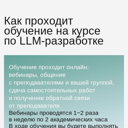
нетривиальные, с которыми
не сталкивались раньше.
Наши программы
получают
отличные
отзывы
4.6
172 отзыва
4.7
101 отзыв
4.6
144 отзыва