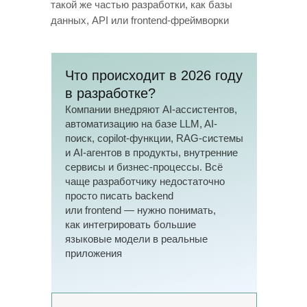
такой
же частью разработки, как
базы
данных, API или
frontend-фреймворки
Что происходит в
2026 году
в
разработке?
Компании внедряют AI-ассистентов,
автоматизацию на
базе LLM, AI-
поиск, copilot-функции, RAG-системы
и
AI-агентов в
продукты, внутренние
сервисы и
бизнес-процессы. Всё
чаще разработчику недостаточно
просто писать backend
или
frontend
— нужно понимать,
как
интегрировать большие
языковые модели в
реальные
приложения