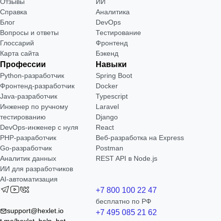
Отзывы
ИИ
Справка
Аналитика
Блог
DevOps
Вопросы и ответы
Тестирование
Глоссарий
Фронтенд
Карта сайта
Бэкенд
Профессии
Навыки
Python-разработчик
Spring Boot
Фронтенд-разработчик
Docker
Java-разработчик
Typescript
Инженер по ручному
Laravel
тестированию
Django
DevOps-инженер с нуля
React
РНР-разработчик
Веб-разработка на Express
Go-разработчик
Postman
Аналитик данных
REST API в Node.js
ИИ для разработчиков
AI-автоматизация
+7 800 100 22 47
бесплатно по РФ
support@hexlet.io
+7 495 085 21 62