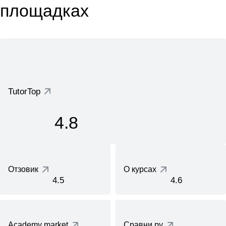
площадках
TutorTop
4.8
Отзовик
О курсах
4.5
4.6
Academy market
Сравни.ру