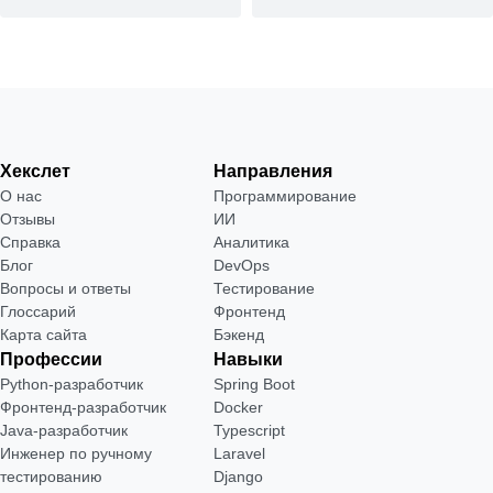
Хекслет
Направления
О нас
Программирование
Отзывы
ИИ
Справка
Аналитика
Блог
DevOps
Вопросы и ответы
Тестирование
Глоссарий
Фронтенд
Карта сайта
Бэкенд
Профессии
Навыки
Python-разработчик
Spring Boot
Фронтенд-разработчик
Docker
Java-разработчик
Typescript
Инженер по ручному
Laravel
тестированию
Django