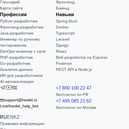
Глоссарий
Фронтенд
Карта сайта
Бэкенд
Профессии
Навыки
Python-разработчик
Spring Boot
Фронтенд-разработчик
Docker
Java-разработчик
Typescript
Инженер по ручному
Laravel
тестированию
Django
DevOps-инженер с нуля
React
РНР-разработчик
Веб-разработка на Express
Go-разработчик
Postman
Аналитик данных
REST API в Node.js
ИИ для разработчиков
AI-автоматизация
+7 800 100 22 47
бесплатно по РФ
support@hexlet.io
+7 495 085 21 62
t.me/hexlet_help_bot
бесплатно по Москве
RU
EN
KZ
Правовая информация