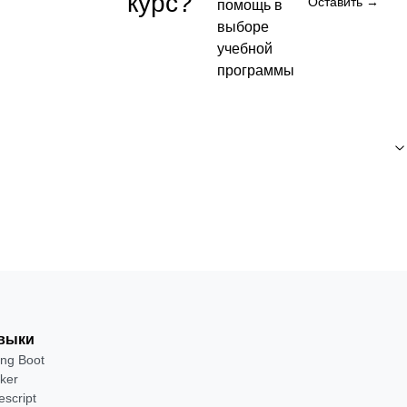
курс?
Оставить →
помощь в
выборе
Бесплатно
учебной
программы
Посмотреть →
выки
ing Boot
ker
escript