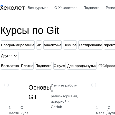
Все курсы
О Хекслете
Подписка
Реги
Курсы по Git
Программирование
ИИ
Аналитика
DevOps
Тестирование
Фронт
Другое
Бесплатно
Платно
Подписка
С нуля
Для продвинутых
Сброси
Изучите работу
НАВЫК
НАВЫК
Основы
с
Git
репозиториями,
историей и
GitHub
1
С
1
С
·
·
месяц
нуля
месяц
нул