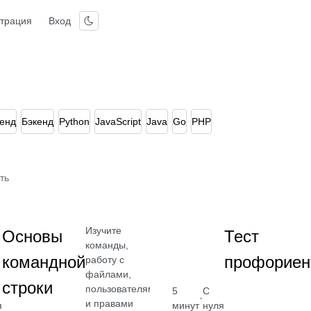
страция
Вход
енд
Бэкенд
Python
JavaScript
Java
Go
PHP
ть
Изучите
Основы
Тест
команды,
командной
профориен
работу с
файлами,
строки
пользователями
5
С
·
и правами
я
минут
нуля