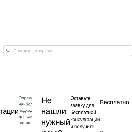
Определите
Не
Оставьте
Бесплатно
наиболее
заявку для
нашли
тации
подходящее
бесплатной
для себя
консультации
нужный
направление
и получите