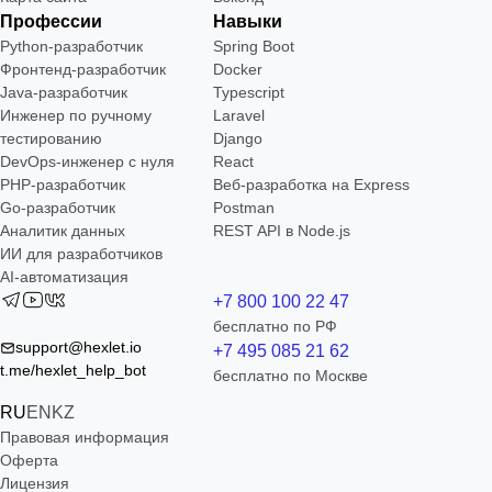
Профессии
Навыки
Python-разработчик
Spring Boot
Фронтенд-разработчик
Docker
Java-разработчик
Typescript
Инженер по ручному
Laravel
тестированию
Django
DevOps-инженер с нуля
React
РНР-разработчик
Веб-разработка на Express
Go-разработчик
Postman
Аналитик данных
REST API в Node.js
ИИ для разработчиков
AI-автоматизация
+7 800 100 22 47
бесплатно по РФ
support@hexlet.io
+7 495 085 21 62
t.me/hexlet_help_bot
бесплатно по Москве
RU
EN
KZ
Правовая информация
Оферта
Лицензия