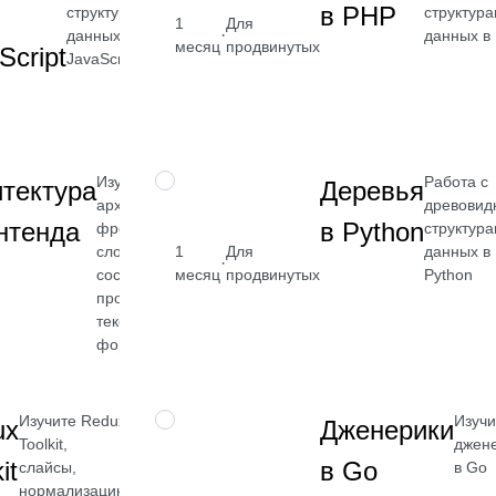
в PHP
структурами
структур
от 2 400
1
Для
·
данных в
данных в
месяц
продвинутых
₽
Script
JavaScript
Посмотреть
→
Изучите
Работа с
НАВЫК
тектура
Деревья
архитектуру
древови
нтенда
в Python
фронтенда:
структур
слои,
1
Для
данных в
от 2 400
·
состояние,
месяц
продвинутых
Python
₽
процессы,
тексты и
Посмотреть
формы
→
Изучите Redux
Изучи
НАВЫК
ux
Дженерики
Toolkit,
джен
it
в Go
слайсы,
в Go
нормализацию