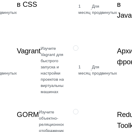
в CSS
в
с CSS и
от 2 400
1
Для
·
адаптивными
двинутых
месяц
продвинутых
₽
Java
интерфейсами
Посмотреть
→
Изучите
НАВЫК
Vagrant
Архи
Vagrant для
фро
быстрого
запуска и
1
Для
от 2 400
·
двинутых
настройки
месяц
продвинутых
₽
проектов на
ь
виртуальных
Посмотреть
машинах
→
Изучите
НАВЫК
GORM
Red
объектно-
Toolk
реляционное
отображение