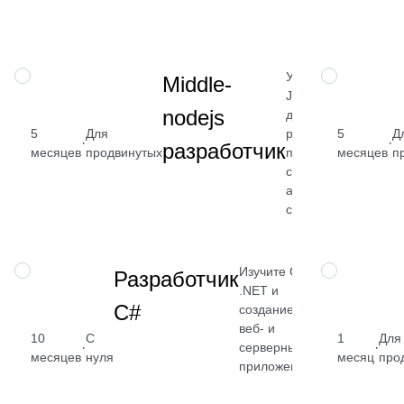
→
Углубите
ПРОФЕССИЯ
ПРОФЕССИЯ
Middle-
JavaScript
nodejs
для backend-
5
Для
разработки,
5
Д
от 2
·
·
разработчик
месяцев
продвинутых
поработаете
месяцев
п
₽
с
архитектурой
Посмо
сервисов
→
Изучите C#,
ПРОФЕССИЯ
НАВЫК
Разработчик
.NET и
C#
создание
веб- и
10
С
1
Для
·
·
серверных
от 5 080
месяцев
нуля
месяц
про
приложений
₽