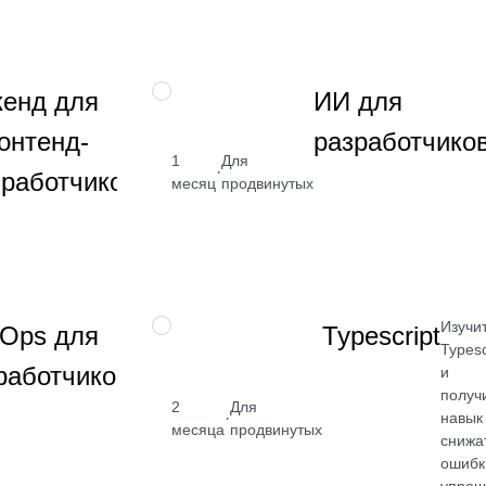
→
Изучите
ПРОФЕССИЯ
кенд для
ИИ для
Node.js,
онтенд-
разработчико
API,
SQL,
1
Для
от 2 400
·
зработчиков
Docker
месяц
продвинутых
₽
Посмотреть
→
Изучите
Изучи
НАВЫК
Ops для
Typescript
деплой,
Typesc
работчиков
автоматизацию,
и
GitHub Actions,
получ
2
Для
·
Docker, Ansible,
навык
от 2 400
месяца
продвинутых
Terraform, IaC
снижа
₽
ошибк