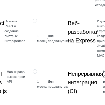
Посмотреть
упрощ
→
отлад
Освоите
Изуч
НАВЫК
ct
Веб-
React и
микр
разработка
создание
Expr
быстрых
1
Для
созд
от 2 400
·
на Express
интерфейсов
месяц
продвинутых
прил
₽
JavaS
Посмотреть
помо
→
MVC
Навык разработки
И
НАВЫК
T
Непрерывная
высокопроизводительных
G
от 2 400
в
интеграция
API
1
Для
и
·
₽
месяц
продвинутых
а
.js
(CI)
Посмотреть
п
→