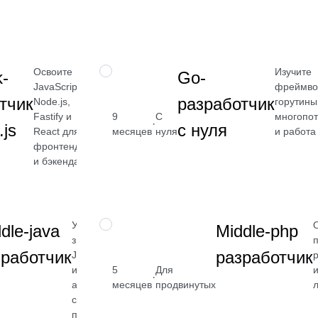
Посмотреть
→
Освоите
Изучите
ПРОФЕССИЯ
k-
Go-
JavaScript,
фреймвор
тчик
разработчик
Node.js,
горутины
Fastify и
многопот
9
С
от 2 400
·
.js
с нуля
React для
и работа
месяцев
нуля
₽
фронтенда
и бэкенда.
Посмотреть
→
Углубите
ПРОФЕССИЯ
dle-java
Middle-php
знания
зработчик
разработчик
Java, Spring
и
5
Для
от 2 400
·
архитектуры
месяцев
продвинутых
₽
серверных
приложений
Посмотреть