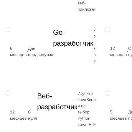
веб-
Посмотреть
приложений
→
Изучите Go,
ПРОФЕССИЯ
ПРОФЕССИЯ
Go-
работу с БД,
разработчик
HTTP,
конкурентность,
6
Для
12
С
от
·
·
горутины,
месяцев
продвинутых
месяцев
н
₽
многопоточность
По
→
Изучите
ПРОФЕССИЯ
ПРОФЕССИЯ
Веб-
JavaScript
разработчик
и на
12
С
выбор
5
Д
от 2 400
·
·
месяцев
нуля
Python,
месяцев
п
₽
Java, PHP
Посмотреть