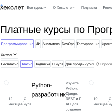
Все курсы
О Хекслете
Подписка
Реги
Платные курсы по Про
Программирование
ИИ
Аналитика
DevOps
Тестирование
Фронт
Другое
Бесплатно
Платно
Подписка
С нуля
Для продвинутых
Сброси
Изучите
ПРОФЕССИЯ
ПРОФЕССИЯ
Python-
Python,
разработчик
Django,
REST и Fast
12
С
10
С
от 2 400
·
·
API для
месяцев
нуля
месяцев
н
₽
создания