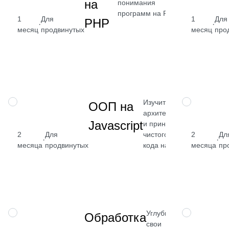
на
понимания
программ на PHP
1
Для
1
Для
PHP
·
·
от 2 400
месяц
продвинутых
месяц
про
₽
Посмотреть
→
Изучите
НАВЫК
НАВЫК
ООП на
архитектуру
Javascript
и принципы
чистого
2
Для
2
Дл
от 2 400
·
·
кода на JS
месяца
продвинутых
месяца
пр
₽
Посмотреть
→
Углубите
НАВЫК
НАВЫК
Обработка
свои