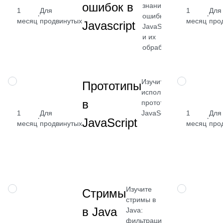
ошибок в
знания об
от 2 400
1
Для
1
Для
·
·
ошибках в
месяц
продвинутых
месяц
про
₽
Javascript
JavaScript
и их
Посмотреть
обработке
→
Изучите, как
НАВЫК
НАВЫК
Прототипы
использовать
в
прототипы в
1
Для
JavaScript
1
Для
от 2 400
·
·
JavaScript
месяц
продвинутых
месяц
про
₽
Посмотрет
→
Изучите
НАВЫК
НАВЫК
Стримы
стримы в
в Java
Java:
фильтрацию,