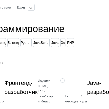
страция
Вход
граммирование
енд
Бэкенд
Python
JavaScript
Java
Go
PHP
ть
Изучите
ПРОФЕССИЯ
Фронтенд-
Java-
HTML,
разработчик
разрабо
CSS,
JavaScript
12
С
от 2 400
·
и React
уля
месяцев
нуля
₽