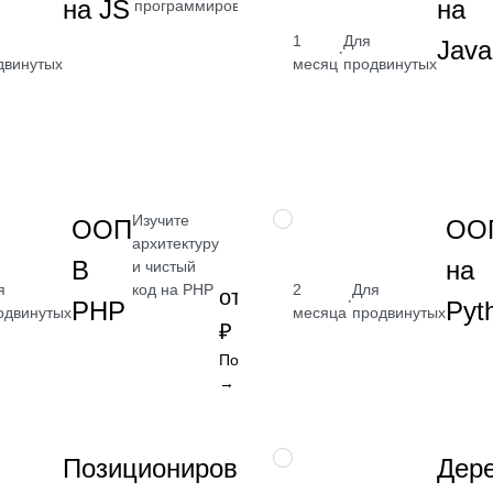
на JS
на
программирования
1
Для
Java
·
от 2 400
двинутых
месяц
продвинутых
₽
Посмотреть
→
Изучите
НАВЫК
ООП
ОО
архитектуру
В
на
и чистый
код на PHP
я
2
Для
от 2 400
·
PHP
Pyt
одвинутых
месяца
продвинутых
₽
Посмотреть
→
Получите
НАВЫК
Позиционирование
Дер
навык работы