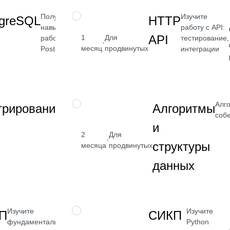
Получите
Изучите
НАВЫК
tgreSQL
HTTP
навык
от 2 400
работу с API:
API
1
Для
работы с
тестирование,
·
₽
месяц
продвинутых
PostgreSQL
интеграции
Посмотреть
→
Изучите
Алг
НАВЫК
трирование
Алгоритмы
команды,
соб
и
терминал и
от 2 400
2
Для
управление
·
структуры
месяца
продвинутых
файлами
₽
данных
Посмотреть
→
Изучите
Изучите
НАВЫК
П
СИКП
фундаментальные
Python