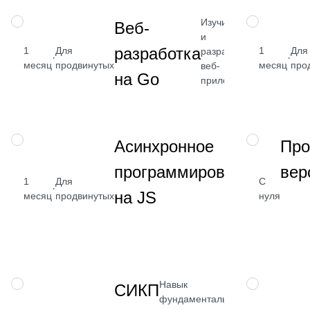
Изучите Go
НАВЫК
НАВЫК
Веб-
и
от 2 400
разработка
1
Для
1
Для
разработку
·
·
₽
месяц
продвинутых
месяц
про
веб-
на Go
Посмотрет
приложений
→
Навык раб
НАВЫК
НАВЫК
Асинхронное
Про
асинхронн
программирование
вер
в JS
1
Для
С
·
на JS
месяц
продвинутых
нуля
Навык
НАВЫК
НАВЫК
СИКП
фундаментального