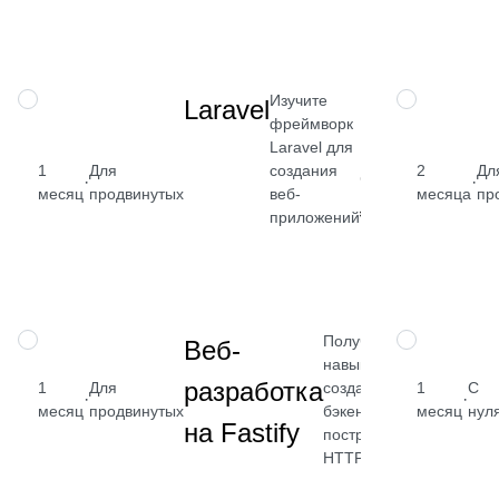
Посмотреть
→
Изучите
НАВЫК
НАВЫК
Laravel
фреймворк
Laravel для
1
Для
создания
2
Дл
от 2 400
·
·
месяц
продвинутых
веб-
месяца
пр
₽
приложений
Посмотреть
→
Получите
НАВЫК
НАВЫК
Веб-
навык
от 2 400
разработка
1
Для
создания
1
С
·
·
₽
месяц
продвинутых
бэкенда и
месяц
нул
на Fastify
построения
Посмотреть
HTTP API
→