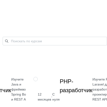
Изучите
Изучите 
ПРОФЕССИЯ
РНР-
Java и
Laravel 
тчик
разработчик
фреймворк
разработ
Spring Boot
проекти
12
С
от 2 400
·
и REST API
REST AP
месяцев
нуля
₽