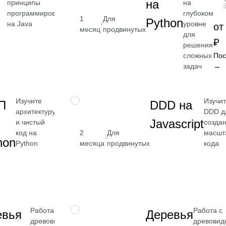
на
принципы
на
программирования
глубоком
1
Для
Python
·
на Java
уровне
от 2 400
от
месяц
продвинутых
для
₽
₽
решения
Посмотреть
сложных
Пос
→
задач
→
Изучите
Изучи
НАВЫК
П
DDD на
архитектуру
DDD д
Javascript
и чистый
созда
код на
масшт
2
Для
от 2 400
·
hon
Python
кода
месяца
продвинутых
₽
Посмотреть
→
Работа с
Работа с
НАВЫК
евья
Деревья
древовидными
древови