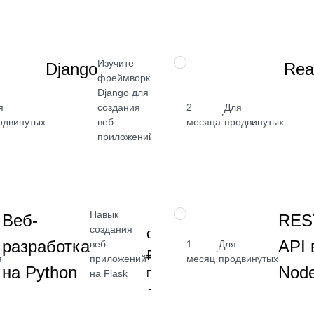
Посмотреть
→
Изучите
НАВЫК
Django
Rea
фреймворк
Django для
я
создания
2
Для
от 2 400
·
одвинутых
веб-
месяца
продвинутых
₽
приложений
Посмотреть
→
Навык
НАВЫК
Веб-
RES
создания
от 2 400
разработка
API 
веб-
1
Для
·
₽
я
приложений
месяц
продвинутых
на Python
Node
на Flask
Посмотреть
→