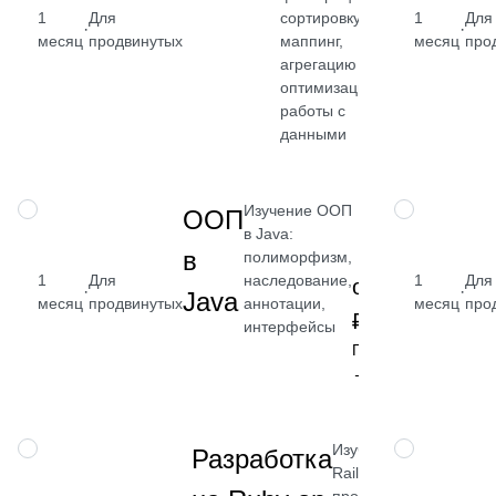
1
Для
сортировку,
1
Для
·
·
месяц
продвинутых
маппинг,
месяц
про
от 2 400
агрегацию и
₽
оптимизацию
работы с
Посмотреть
данными
→
Изучение ООП
НАВЫК
НАВЫК
ООП
в Java:
в
полиморфизм,
1
Для
наследование,
1
Для
от 2 400
·
·
Java
месяц
продвинутых
аннотации,
месяц
про
₽
интерфейсы
Посмотреть
→
Изучите Ruby,
НАВЫК
НАВЫК
Разработка
Rails и
проектирование