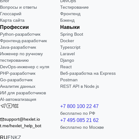
Блог
DevOps
Вопросы и ответы
Тестирование
Глоссарий
Фронтенд
Карта сайта
Бэкенд
Профессии
Навыки
Python-разработчик
Spring Boot
Фронтенд-разработчик
Docker
Java-разработчик
Typescript
Инженер по ручному
Laravel
тестированию
Django
DevOps-инженер с нуля
React
РНР-разработчик
Веб-разработка на Express
Go-разработчик
Postman
Аналитик данных
REST API в Node.js
ИИ для разработчиков
AI-автоматизация
+7 800 100 22 47
бесплатно по РФ
support@hexlet.io
+7 495 085 21 62
t.me/hexlet_help_bot
бесплатно по Москве
RU
EN
KZ