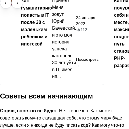
Как
Привет!
Как на
Меня
гуманитарию
почув
зовут
попасть в IT
себя 
24 января
Юрий
после 30 с
месте,
2022 г.
Бачевский,
маленьким
макси
112
и это моя
ребенком и
подр
история
ипотекой
путь
успеха —
стано
как после
PHP-
Посмотреть
30 лет уйти
разра
→
в IT, имея
ип...
Советы всем начинающим
Сорян, советов не будет.
Нет, серьезно. Как может
советовать кому-то сказавшая себе, что этому миру будет
лучше, если я никогда не буду писать код? Как могу что-то