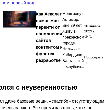
а нем первый код
Как Хекслет
Меня зовут
Астемир,
помог мне
мне 29 лет.
10 января
перейти от
Живу в
2023 г.
наполнения
71
прекрасном
сайтов
городе
контентом к
Нальчик в
фулстек-
Кабардино-
Посмотреть
разработке
Балкарской
→
республик...
ролся с неуверенностью
мал даже базовые вещи, «спасибо» отсутствующим
очень сложно. Все время казалось, что я не