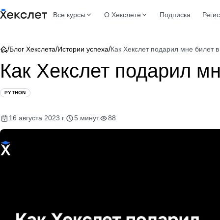
Все курсы
О Хекслете
Подписка
Реги
/
/
/
Блог Хекслета
Истории успеха
Как Хекслет подарил мне билет в
Как Хекслет подарил мн
PYTHON
16 августа 2023 г.
5 минут
88