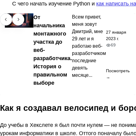
С чего начать изучение Python и
как написать н
От
Всем привет,
меня зовут
начальника
Дмитрий, мне
27 января
монтажного
29 лет и я
2023 г.
участка до
69
работаю веб-
веб-
разработчиком
разработчика.
последние
История о
девять
Посмотреть
правильном
месяце...
→
выборе
Как я создавал велосипед и бо
До учебы в Хекслете я был почти нулем — не пони
урокам информатики в школе. Оттого поначалу было 