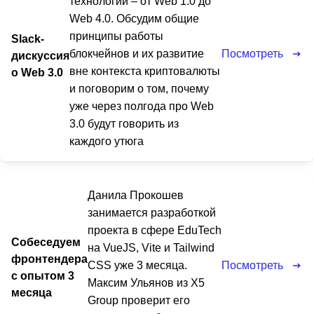
технологий – от Web 1.0 до
Web 4.0. Обсудим общие
принципы работы
Slack-
Посмотреть
блокчейнов и их развитие
дискуссия
вне контекста криптовалюты
о Web 3.0
и поговорим о том, почему
уже через полгода про Web
3.0 будут говорить из
каждого утюга
Данила Прокошев
занимается разработкой
проекта в сфере EduTech
Собеседуем
на VueJS, Vite и Tailwind
фронтендера
Посмотреть
CSS уже 3 месяца.
с опытом 3
Максим Ульянов из X5
месяца
Group проверит его