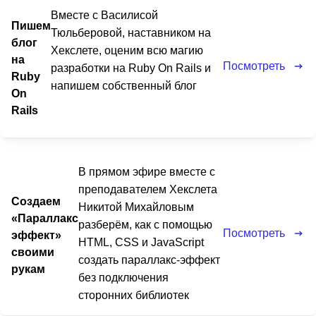
Вместе с Василисой
Пишем
Тюльберовой, наставником на
блог
Хекслете, оценим всю магию
на
Посмотреть
разработки на Ruby On Rails и
Ruby
напишем собственный блог
On
Rails
В прямом эфире вместе с
преподавателем Хекслета
Создаем
Никитой Михайловым
«Параллакс
разберём, как с помощью
Посмотреть
эффект»
HTML, CSS и JavaScript
своими
создать параллакс-эффект
рукам
без подключения
сторонних библиотек