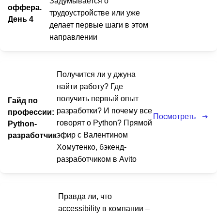
Задумывается о
оффера.
трудоустройстве или уже
День 4
делает первые шаги в этом
направлении
Получится ли у джуна
найти работу? Где
получить первый опыт
Гайд по
разработки? И почему все
профессии:
Посмотреть
говорят о Python? Прямой
Python-
эфир с Валентином
разработчик
Хомутенко, бэкенд-
разработчиком в Avito
Правда ли, что
accessibility в компании –