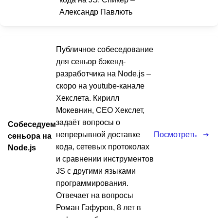
Александр Павлють
Публичное собеседование
для сеньор бэкенд-
разработчика на Node.js –
скоро на youtube-канале
Хекслета. Кирилл
Мокевнин, CEO Хекслет,
задаёт вопросы о
Собеседуем
Посмотреть
непрерывной доставке
сеньора на
кода, сетевых протоколах
Node.js
и сравнении инструментов
JS с другими языками
программирования.
Отвечает на вопросы
Роман Гафуров, 8 лет в