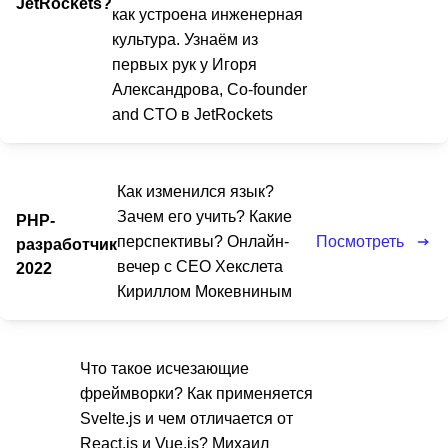
JetRockets?
как устроена инженерная
культура. Узнаём из
первых рук у Игоря
Александрова, Co-founder
and CTO в JetRockets
Как изменился язык?
Зачем его учить? Какие
PHP-
Посмотреть
перспективы? Онлайн-
разработчик
вечер с CEO Хекслета
2022
Кириллом Мокевниным
Что такое исчезающие
фреймворки? Как применяется
Svelte.js и чем отличается от
React.js и Vue.js? Михаил