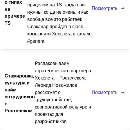
о типах
прицелом на TS, когда они
Посмотреть
на
нужны, когда не очень, и как
примере
вообще всё это работает.
TS
Слаканар пройдёт в slack-
комьюнити Хекслета в канале
#general
Распаковываем
стратегического партнёра
Стажировка,
Хекслета – Ростелеком.
культура и
Леонид Новожилов
найм
Посмотреть
расскажет о
сотрудников
трудоустройстве,
в
корпоративной культуре и
Ростелеком
проектах для
разработчиков