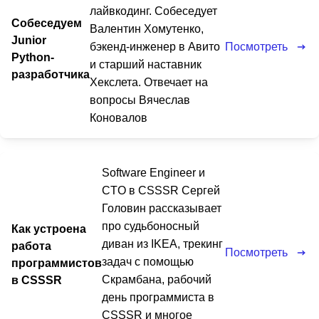
лайвкодинг. Собеседует
Собеседуем
Валентин Хомутенко,
Junior
Посмотреть
бэкенд-инженер в Авито
Python-
и старший наставник
разработчика
Хекслета. Отвечает на
вопросы Вячеслав
Коновалов
Software Engineer и
CTO в CSSSR Сергей
Головин рассказывает
про судьбоносный
Как устроена
диван из IKEA, трекинг
работа
Посмотреть
задач с помощью
программистов
Скрамбана, рабочий
в CSSSR
день программиста в
CSSSR и многое