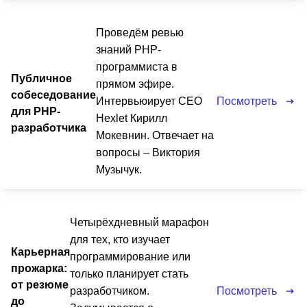
Проведём ревью
знаний PHP-
программиста в
Публичное
прямом эфире.
собеседование
Посмотреть
Интервьюирует CEO
для PHP-
Hexlet Кирилл
разработчика
Мокевнин. Отвечает на
вопросы – Виктория
Музычук.
Четырёхдневный марафон
для тех, кто изучает
Карьерная
программирование или
прожарка:
только планирует стать
от резюме
Посмотреть
разработчиком.
до