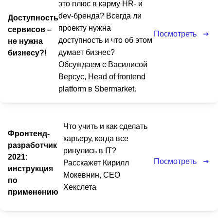
это плюс в карму HR- и
dev-бренда? Всегда ли
Доступность
проекту нужна
сервисов –
Посмотреть
доступность и что об этом
не нужна
думает бизнес?
бизнесу?!
Обсуждаем с Василисой
Версус, Head of frontend
platform в Sbermarket.
Что учить и как сделать
Фронтенд-
карьеру, когда все
разработчик
ринулись в IT?
2021:
Посмотреть
Расскажет Кирилл
инструкция
Мокевнин, CEO
по
Хекслета
применению