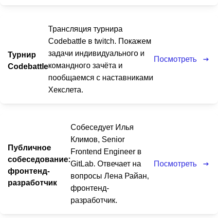
Трансляция турнира
Codebattle в twitch. Покажем
задачи индивидуального и
Турнир
Посмотреть
командного зачёта и
Codebattle
пообщаемся с наставниками
Хекслета.
Собеседует Илья
Климов, Senior
Публичное
Frontend Engineer в
собеседование:
Посмотреть
GitLab. Отвечает на
фронтенд-
вопросы Лена Райан,
разработчик
фронтенд-
разработчик.