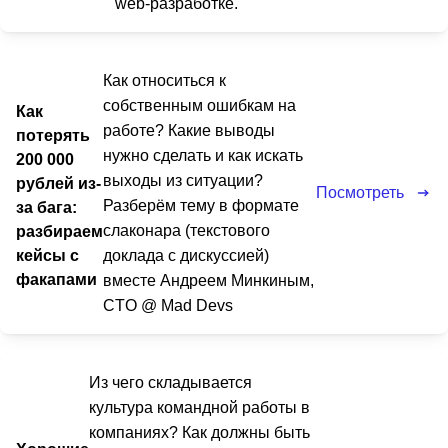
web-разработке.
Как относиться к
собственным ошибкам на
Как
работе? Какие выводы
потерять
нужно сделать и как искать
200 000
выходы из ситуации?
рублей из-
Посмотреть
Разберём тему в формате
за бага:
слаконара (текстового
разбираем
кейсы с
доклада с дискуссией)
факапами
вместе Андреем Минкиным,
CTO @ Mad Devs
Из чего складывается
культура командной работы в
компаниях? Как должны быть