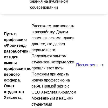
знания на публичном
собеседовании
Расскажем, как попасть
в разработку. Дадим
Путь в
советы и рекомендации
профессию
для тех, кто делает
«Фронтенд-
первые шаги.
разработчик»:
Поделимся опытом
от идеи
студентов, которые уже
смены
Посмотреть
прошли этот путь.
профессии до
Поможем примерить
первого
оффера.
новую профессию на
Опыт
себя. Прямой эфир с
студентов
CEO Хекслета Кириллом
Хекслета
Мокевниным и нашими
студентами