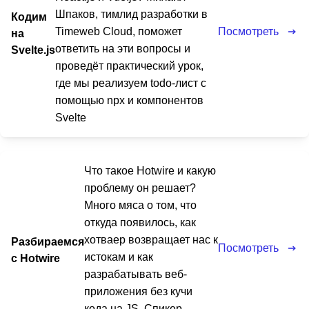
Шпаков, тимлид разработки в
Кодим
Посмотреть
Timeweb Cloud, поможет
на
ответить на эти вопросы и
Svelte.js
проведёт практический урок,
где мы реализуем todo-лист с
помощью npx и компонентов
Svelte
Что такое Hotwire и какую
проблему он решает?
Много мяса о том, что
откуда появилось, как
хотваер возвращает нас к
Разбираемся
Посмотреть
истокам и как
с Hotwire
разрабатывать веб-
приложения без кучи
кода на JS. Спикер –