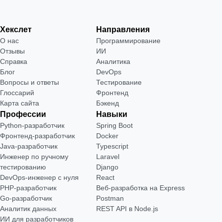
Хекслет
Направления
О нас
Программирование
Отзывы
ИИ
Справка
Аналитика
Блог
DevOps
Вопросы и ответы
Тестирование
Глоссарий
Фронтенд
Карта сайта
Бэкенд
Профессии
Навыки
Python-разработчик
Spring Boot
Фронтенд-разработчик
Docker
Java-разработчик
Typescript
Инженер по ручному
Laravel
тестированию
Django
DevOps-инженер с нуля
React
РНР-разработчик
Веб-разработка на Express
Go-разработчик
Postman
Аналитик данных
REST API в Node.js
ИИ для разработчиков