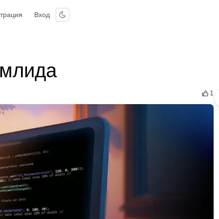
страция
Вход
имлида
1