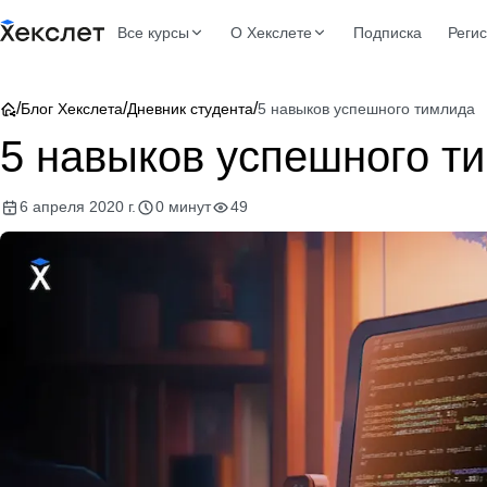
Все курсы
О Хекслете
Подписка
Реги
/
/
/
Блог Хекслета
Дневник студента
5 навыков успешного тимлида
5 навыков успешного т
6 апреля 2020 г.
0 минут
49