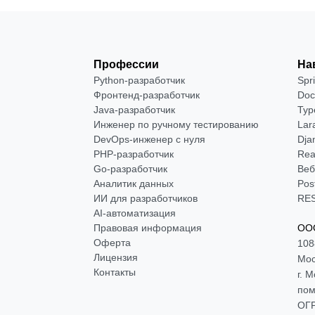
Профессии
На
Python-разработчик
Spr
Фронтенд-разработчик
Doc
Java-разработчик
Typ
Инженер по ручному тестированию
Lar
DevOps-инженер с нуля
Dja
РНР-разработчик
Rea
Go-разработчик
Веб
Аналитик данных
Pos
ИИ для разработчиков
RES
AI-автоматизация
Правовая информация
ООО
Оферта
108
Лицензия
Мос
Контакты
г. 
пом
ОГР