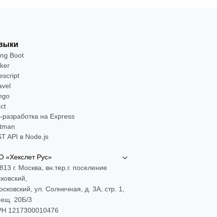
выки
ing Boot
ker
escript
avel
ngo
ct
-разработка на Express
tman
T API в Node.js
 «Хекслет Рус»
813 г. Москва, вн.тер.г. поселение
ковский,
Московский, ул. Солнечная, д. 3А, стр. 1,
ещ. 20Б/3
Н 1217300010476