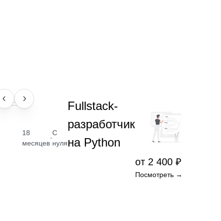
ПРОФЕССИЯ
Fullstack-
разработчик
18
С
·
на Python
месяцев
нуля
от 2 400 ₽
Посмотреть →