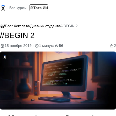
Все курсы
Тота ИИ
/
/
/
Блог Хекслета
Дневник студента
//BEGIN 2
//BEGIN 2
15 ноября 2019 г.
1 минута
56
2