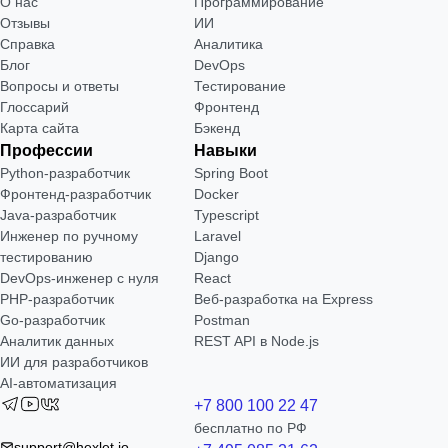
О нас
Программирование
Отзывы
ИИ
Справка
Аналитика
Блог
DevOps
Вопросы и ответы
Тестирование
Глоссарий
Фронтенд
Карта сайта
Бэкенд
Профессии
Навыки
Python-разработчик
Spring Boot
Фронтенд-разработчик
Docker
Java-разработчик
Typescript
Инженер по ручному
Laravel
тестированию
Django
DevOps-инженер с нуля
React
РНР-разработчик
Веб-разработка на Express
Go-разработчик
Postman
Аналитик данных
REST API в Node.js
ИИ для разработчиков
AI-автоматизация
+7 800 100 22 47
бесплатно по РФ
support@hexlet.io