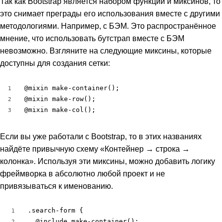
Так как Bootstrap является набором функций и миксинов, то
это снимает преграды его использования вместе с другими
методологиями. Например, c БЭМ. Это распространённое
мнение, что использовать бутстрап вместе с БЭМ
невозможно. Взгляните на следующие миксины, которые
доступны для создания сетки:
@mixin make-container();

1
@mixin make-row();

2
@mixin make-col();
3
Если вы уже работали с Bootstrap, то в этих названиях
найдёте привычную схему «Контейнер → строка →
колонка». Используя эти миксины, можно добавить логику
фреймворка в абсолютно любой проект и не
привязываться к именованию.
.search-form {

1
  @include make-container();

2