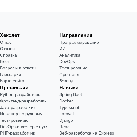
Хекслет
Направления
О нас
Программирование
Отзывы
ИИ
Справка
Аналитика
Блог
DevOps
Вопросы и ответы
Тестирование
Глоссарий
Фронтенд
Карта сайта
Бэкенд
Профессии
Навыки
Python-разработчик
Spring Boot
Фронтенд-разработчик
Docker
Java-разработчик
Typescript
Инженер по ручному
Laravel
тестированию
Django
DevOps-инженер с нуля
React
РНР-разработчик
Веб-разработка на Express