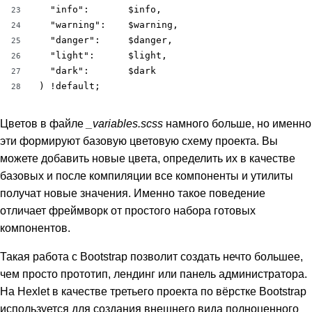
  "info":       $info,

23
  "warning":    $warning,

24
  "danger":     $danger,

25
  "light":      $light,

26
  "dark":       $dark

27
) !default;
28
Цветов в файле
_variables.scss
намного больше, но именно
эти формируют базовую цветовую схему проекта. Вы
можете добавить новые цвета, определить их в качестве
базовых и после компиляции все компоненты и утилиты
получат новые значения. Именно такое поведение
отличает фреймворк от простого набора готовых
компонентов.
Такая работа с Bootstrap позволит создать нечто большее,
чем просто прототип, лендинг или панель администратора.
На Hexlet в качестве третьего проекта по вёрстке Bootstrap
используется для создания внешнего вида полноценного