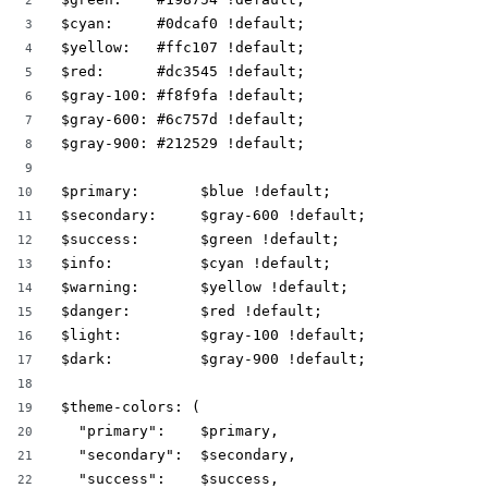
$cyan:     #0dcaf0 !default;

3
$yellow:   #ffc107 !default;

4
$red:      #dc3545 !default;

5
$gray-100: #f8f9fa !default;

6
$gray-600: #6c757d !default;

7
$gray-900: #212529 !default;

8
9
$primary:       $blue !default;

10
$secondary:     $gray-600 !default;

11
$success:       $green !default;

12
$info:          $cyan !default;

13
$warning:       $yellow !default;

14
$danger:        $red !default;

15
$light:         $gray-100 !default;

16
$dark:          $gray-900 !default;

17
18
$theme-colors: (

19
  "primary":    $primary,

20
  "secondary":  $secondary,

21
  "success":    $success,

22