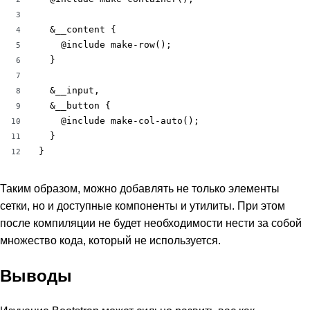
3
  &__content {

4
    @include make-row();

5
  }

6
7
  &__input,

8
  &__button {

9
    @include make-col-auto();

10
  }

11
}
12
Таким образом, можно добавлять не только элементы
сетки, но и доступные компоненты и утилиты. При этом
после компиляции не будет необходимости нести за собой
множество кода, который не используется.
Выводы