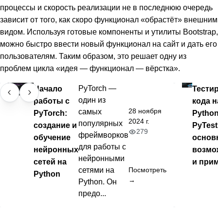
процессы и скорость реализации не в последнюю очередь
зависит от того, как скоро функционал «обрастёт» внешним
видом. Используя готовые компоненты и утилиты Bootstrap,
можно быстро ввести новый функционал на сайт и дать его
пользователям. Таким образом, это решает одну из
проблем цикла «идея — функционал — вёрстка».
Начало
PyTorch —
Тести
один из
работы с
кода н
28 ноября
самых
PyTorch:
Python
2024 г.
популярных
создание и
PyTest
279
фреймворков
обучение
основ
для работы с
нейронных
возмо
нейронными
сетей на
и при
сетями на
Посмотреть
Python
→
Python. Он
предо...