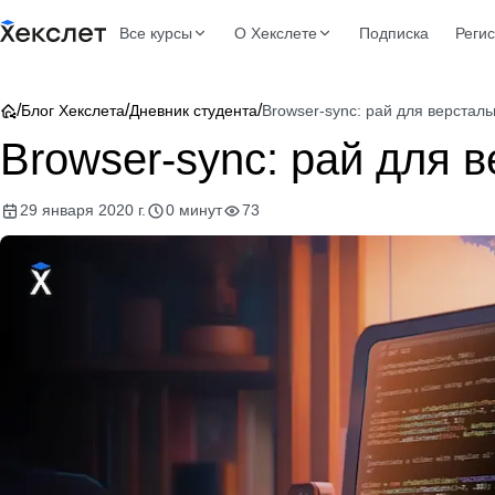
Все курсы
О Хекслете
Подписка
Реги
/
/
/
Блог Хекслета
Дневник студента
Browser-sync: рай для верстал
Browser-sync: рай для 
29 января 2020 г.
0 минут
73