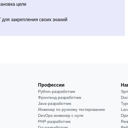
тановка цели
 для закрепления своих знаний
Профессии
На
Python-разработчик
Spr
Фронтенд-разработчик
Doc
Java-разработчик
Typ
Инженер по ручному тестированию
Lar
DevOps-инженер с нуля
Dja
РНР-разработчик
Rea
Go-разработчик
Веб