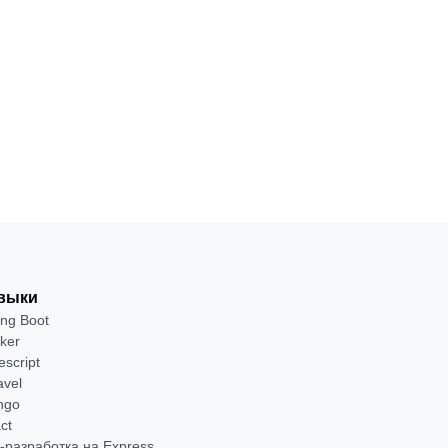
выки
ing Boot
ker
escript
avel
ngo
ct
-разработка на Express