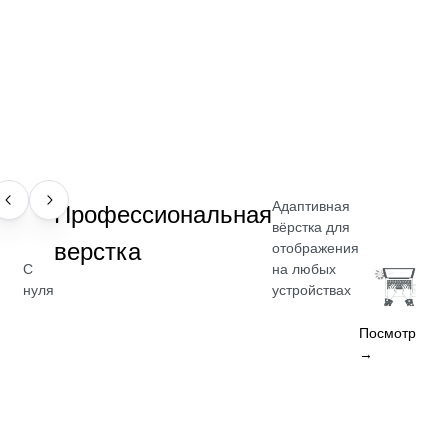
Адаптивная
НАВЫК
Профессиональная
вёрстка для
верстка
отображения
на любых
С
устройствах
нуля
Посмотреть
→