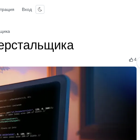
страция
Вход
ьщика
верстальщика
4