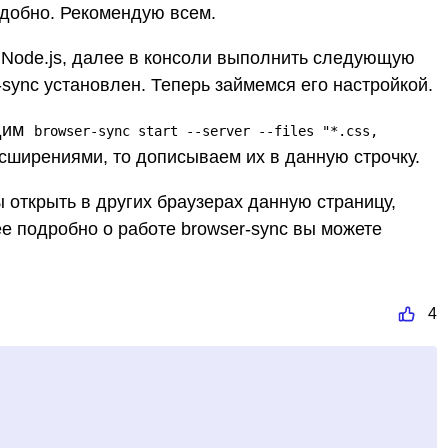
удобно. Рекомендую всем.
ь Node.js, далее в консоли выполнить следующую
r-sync установлен. Теперь займемся его настройкой.
одим
browser-sync start --server --files "*.css,
асширениями, то дописываем их в данную строчку.
ы открыть в других браузерах данную страницу,
ее подробно о работе browser-sync вы можете
4