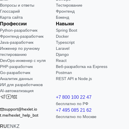
Вопросы и ответы
Тестирование
Глоссарий
Фронтенд
Карта сайта
Бэкенд
Профессии
Навыки
Python-разработчик
Spring Boot
Фронтенд-разработчик
Docker
Java-разработчик
Typescript
Инженер по ручному
Laravel
тестированию
Django
DevOps-инженер с нуля
React
РНР-разработчик
Веб-разработка на Express
Go-разработчик
Postman
Аналитик данных
REST API в Node.js
ИИ для разработчиков
AI-автоматизация
+7 800 100 22 47
бесплатно по РФ
support@hexlet.io
+7 495 085 21 62
t.me/hexlet_help_bot
бесплатно по Москве
RU
EN
KZ