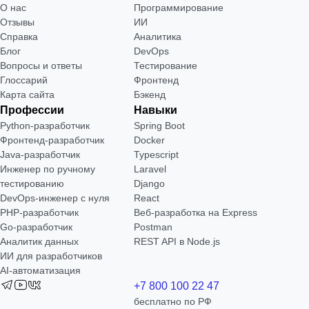
О нас
Программирование
Отзывы
ИИ
Справка
Аналитика
Блог
DevOps
Вопросы и ответы
Тестирование
Глоссарий
Фронтенд
Карта сайта
Бэкенд
Профессии
Навыки
Python-разработчик
Spring Boot
Фронтенд-разработчик
Docker
Java-разработчик
Typescript
Инженер по ручному
Laravel
тестированию
Django
DevOps-инженер с нуля
React
РНР-разработчик
Веб-разработка на Express
Go-разработчик
Postman
Аналитик данных
REST API в Node.js
ИИ для разработчиков
AI-автоматизация
+7 800 100 22 47
бесплатно по РФ