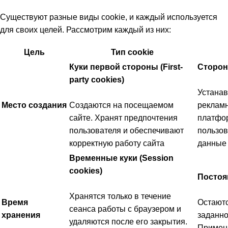
Существуют разные виды cookie, и каждый используется
для своих целей. Рассмотрим каждый из них:
Цель
Тип cookie
Куки первой стороны (First-
Сторонн
party cookies)
Устанав
Место создания
Создаются на посещаемом
рекламн
сайте. Хранят предпочтения
платфор
пользователя и обеспечивают
пользов
корректную работу сайта
данные 
Временные куки (Session
cookies)
Постоян
Хранятся только в течение
Время
Остаютс
сеанса работы с браузером и
хранения
заданно
удаляются после его закрытия.
Применя