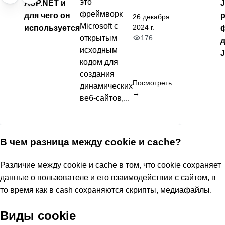
это
ASP.NET и
фреймворк
для чего он
р
26 декабря
Microsoft с
2024 г.
используется
176
открытым
исходным
кодом для
создания
Посмотреть
динамических
→
веб-сайтов,...
В чем разница между cookie и caсhe?
Различие между cookie и cache в том, что cookie сохраняет
данные о пользователе и его взаимодействии с сайтом, в
то время как в cash сохраняются скрипты, медиафайлы.
Виды cookie