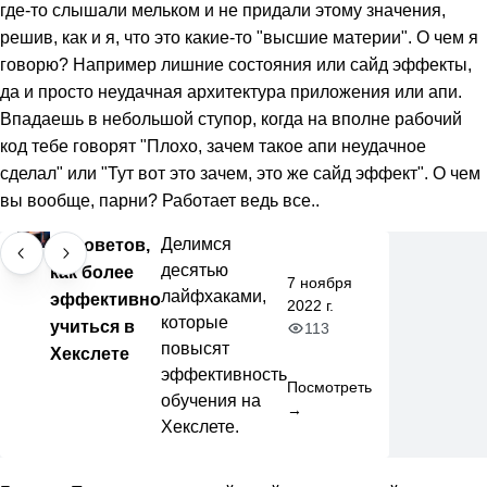
где-то слышали мельком и не придали этому значения,
решив, как и я, что это какие-то "высшие материи". О чем я
говорю? Например лишние состояния или сайд эффекты,
да и просто неудачная архитектура приложения или апи.
Впадаешь в небольшой ступор, когда на вполне рабочий
код тебе говорят "Плохо, зачем такое апи неудачное
сделал" или "Тут вот это зачем, это же сайд эффект". О чем
вы вообще, парни? Работает ведь все..
10 советов,
Делимся
десятью
как более
7 ноября
лайфхаками,
эффективно
2022 г.
которые
учиться в
113
повысят
Хекслете
эффективность
Посмотреть
обучения на
→
Хекслете.