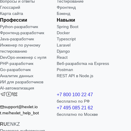
Вопросы и ответы
Тестирование
Глоссарий
Фронтенд
Карта сайта
Бэкенд
Профессии
Навыки
Python-разработчик
Spring Boot
Фронтенд-разработчик
Docker
Java-разработчик
Typescript
Инженер по ручному
Laravel
тестированию
Django
DevOps-инженер с нуля
React
РНР-разработчик
Веб-разработка на Express
Go-разработчик
Postman
Аналитик данных
REST API в Node.js
ИИ для разработчиков
AI-автоматизация
+7 800 100 22 47
бесплатно по РФ
support@hexlet.io
+7 495 085 21 62
t.me/hexlet_help_bot
бесплатно по Москве
RU
EN
KZ
Правовая информация