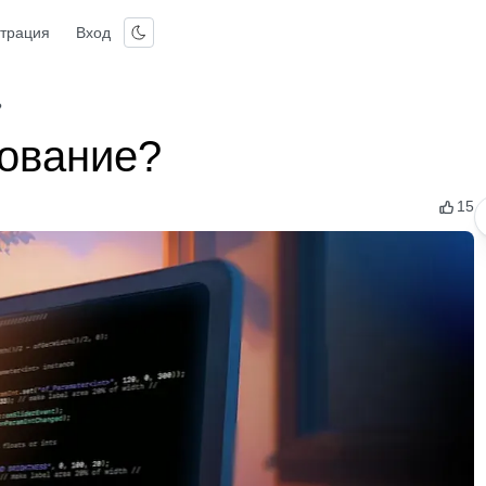
страция
Вход
?
ование?
15