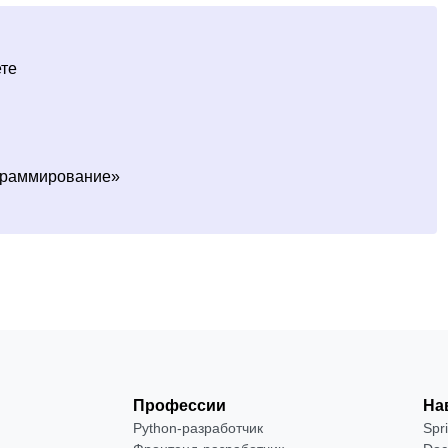
ете
граммирование»
Профессии
На
Python-разработчик
Spr