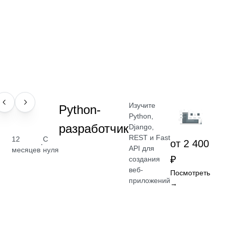
Изучите
ПРОФЕССИЯ
Python-
Python,
разработчик
Django,
REST и Fast
12
С
от 2 400
·
API для
месяцев
нуля
₽
создания
веб-
Посмотреть
приложений
→