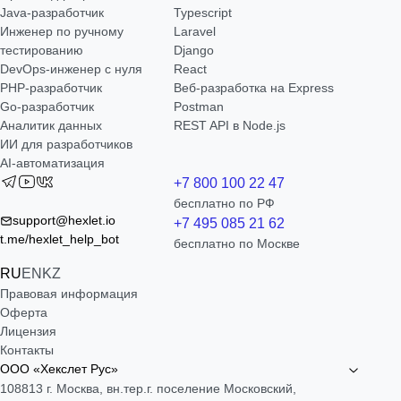
Java-разработчик
Typescript
Инженер по ручному
Laravel
тестированию
Django
DevOps-инженер с нуля
React
РНР-разработчик
Веб-разработка на Express
Go-разработчик
Postman
Аналитик данных
REST API в Node.js
ИИ для разработчиков
AI-автоматизация
+7 800 100 22 47
бесплатно по РФ
support@hexlet.io
+7 495 085 21 62
t.me/hexlet_help_bot
бесплатно по Москве
RU
EN
KZ
Правовая информация
Оферта
Лицензия
Контакты
ООО «Хекслет Рус»
108813 г. Москва, вн.тер.г. поселение Московский,