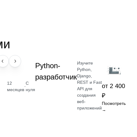
ми
Изучите
ПРОФЕССИЯ
Python-
Python,
разработчик
Django,
REST и Fast
12
С
от 2 400
·
API для
месяцев
нуля
₽
создания
веб-
Посмотреть
приложений
→