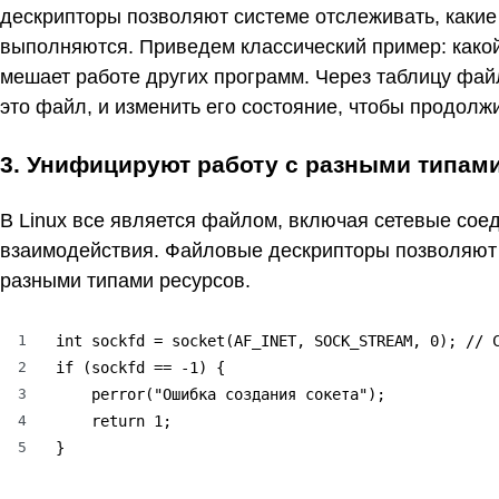
дескрипторы позволяют системе отслеживать, какие 
выполняются. Приведем классический пример: какой
мешает работе других программ. Через таблицу фай
это файл, и изменить его состояние, чтобы продолжи
3. Унифицируют работу с разными типам
В Linux все является файлом, включая сетевые сое
взаимодействия. Файловые дескрипторы позволяют 
разными типами ресурсов.
1
int sockfd = socket(AF_INET, SOCK_STREAM, 0); // С
2
if (sockfd == -1) {

3
    perror("Ошибка создания сокета");

4
    return 1;

5
}