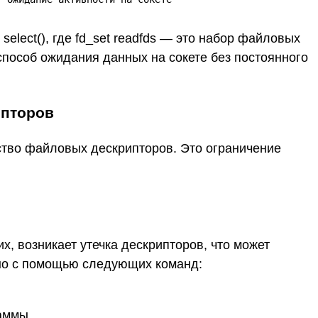
select(), где fd_set readfds — это набор файловых
способ ожидания данных на сокете без постоянного
ипторов
ство файловых дескрипторов. Это ограничение
х, возникает утечка дескрипторов, что может
жно с помощью следующих команд:
аммы.