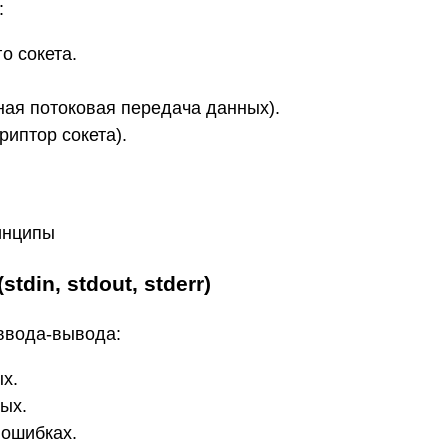
:
о сокета.
я потоковая передача данных).
риптор сокета).
ринципы
din, stdout, stderr)
ввода-вывода:
х.
ых.
 ошибках.