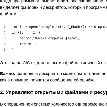
Когда программа открывает файл, она запрашивает у
выделяет файловый дескриптор, который программа
файлом.
1
int fd = open("example.txt", O_RDONLY); // Открыти
2
if (fd == -1) {

3
    perror("Ошибка открытия файла");

4
    return 1;

5
}
Это код на C/C++ для открытия файла, типичный в 
Важно:
файловый дескриптор может быть только по
как в примере, появится сообщение об ошибке.
2. Управляют открытыми файлами и рес
В операционной системе количество одновременно