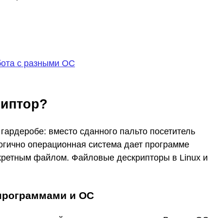
бота с разными ОС
риптор?
гардеробе: вместо сданного пальто посетитель
логично операционная система дает программе
нкретным файлом. Файловые дескрипторы в Linux и
программами и ОС