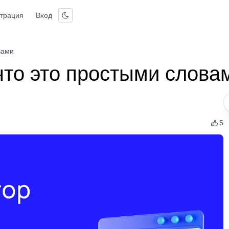
страция
Вход
вами
что это простыми слова
5