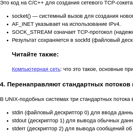
Это код на C/C++ для создания сетевого TCP-сокета
socket() — системный вызов для создания новог
AF_INET указывает на использование IPv4.
SOCK_STREAM означает TCP-протокол (надежна
Результат сохраняется в sockfd (файловый деск
Читайте также:
Компьютерная сеть
: что это такое, основные п
4. Перенаправляют стандартных потоков (st
В UNIX-подобных системах три стандартных потока 
stdin (файловый дескриптор 0) для ввода данны
stdout (дескриптор 1) для вывода обычных данн
stderr (дескриптор 2) для вывода сообщений об