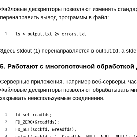
Файловые дескрипторы позволяют изменять стандар
перенаправить вывод программы в файл:
1
ls > output.txt 2> errors.txt
Здесь stdout (1) перенаправляется в output.txt, а stderr
5. Работают с многопоточной обработкой
Серверные приложения, например веб-серверы, час
Файловые дескрипторы позволяют обрабатывать мно
закрывать неиспользуемые соединения.
1
fd_set readfds;

2
FD_ZERO(&readfds);

3
FD_SET(sockfd, &readfds);

4
select(sockfd + 1, &readfds, NULL, NULL, NULL); /