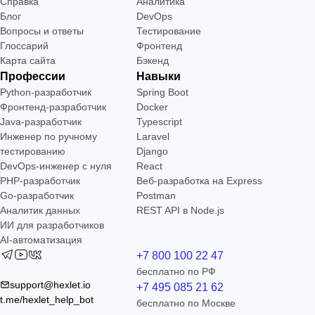
Справка
Аналитика
Блог
DevOps
Вопросы и ответы
Тестирование
Глоссарий
Фронтенд
Карта сайта
Бэкенд
Профессии
Навыки
Python-разработчик
Spring Boot
Фронтенд-разработчик
Docker
Java-разработчик
Typescript
Инженер по ручному
Laravel
тестированию
Django
DevOps-инженер с нуля
React
РНР-разработчик
Веб-разработка на Express
Go-разработчик
Postman
Аналитик данных
REST API в Node.js
ИИ для разработчиков
AI-автоматизация
+7 800 100 22 47
бесплатно по РФ
support@hexlet.io
+7 495 085 21 62
t.me/hexlet_help_bot
бесплатно по Москве