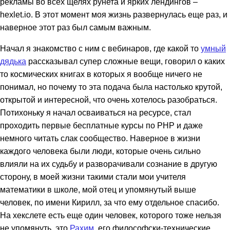
рекламы во всех щелях рунета и ярких лендингов –
hexlet.io. В этот момент моя жизнь развернулась еще раз, и
наверное этот раз был самым важным.
Начал я знакомство с ним с вебинаров, где какой то
умный
дядька
рассказывал супер сложные вещи, говорил о каких
то космических книгах в которых я вообще ничего не
понимал, но почему то эта подача была настолько крутой,
открытой и интересной, что очень хотелось разобраться.
Потихоньку я начал осваиваться на ресурсе, стал
проходить первые бесплатные курсы по PHP и даже
немного читать слак сообщество. Наверное в жизни
каждого человека были люди, которые очень сильно
влияли на их судьбу и разворачивали сознание в другую
сторону, в моей жизни такими стали мои учителя
математики в школе, мой отец и упомянутый выше
человек, по имени Кирилл, за что ему отдельное спасибо.
На хекслете есть еще один человек, которого тоже нельзя
не упомянуть, это
Рахим
, его философски-технические