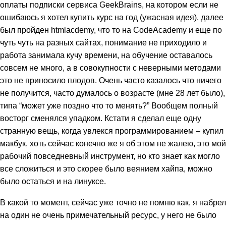
оплаты подписки сервиса GeekBrains, на котором если не
ошибаюсь я хотел купить курс на год (ужасная идея), далее
был пройден htmlacdemy, что то на CodeAcademy и еще по
чуть чуть на разных сайтах, понимание не приходило и
работа занимала кучу времени, на обучение оставалось
совсем не много, а в совокупности с неверными методами
это не приносило плодов. Очень часто казалось что ничего
не получится, часто думалось о возрасте (мне 28 лет было),
типа “может уже поздно что то менять?” Вообщем полный
восторг сменялся упадком. Кстати я сделал еще одну
странную вещь, когда увлекся программированием – купил
макбук, хоть сейчас конечно же я об этом не жалею, это мой
рабочий повседневный инструмент, но кто знает как могло
все сложиться и это скорее было веянием хайпа, можно
было остаться и на линуксе.
В какой то момент, сейчас уже точно не помню как, я набрел
на один не очень примечательный ресурс, у него не было