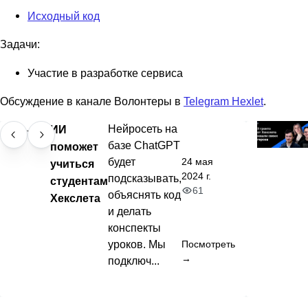
Исходный код
Задачи:
Участие в разработке сервиса
Обсуждение в канале Волонтеры в
Telegram Hexlet
.
ИИ
Нейросеть на
базе ChatGPT
поможет
24 мая
будет
учиться
2024 г.
подсказывать,
студентам
61
объяснять код
Хекслета
и делать
конспекты
уроков. Мы
Посмотреть
→
подключ...