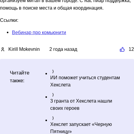
организуем митап в вашем городе. С нас пиар поддержка,
помощь в поиске места и общая координация.
Ссылки:
Вебинар про комьюнити
Kirill Mokevnin
2 года назад
12
Читайте
ИИ поможет учиться студентам
также:
Хекслета
3 гранта от Хекслета нашли
своих героев
Хекслет запускает «Черную
Пятницу»