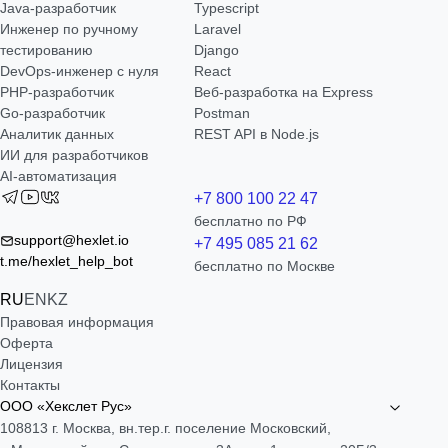
Java-разработчик
Typescript
Инженер по ручному
Laravel
тестированию
Django
DevOps-инженер с нуля
React
РНР-разработчик
Веб-разработка на Express
Go-разработчик
Postman
Аналитик данных
REST API в Node.js
ИИ для разработчиков
AI-автоматизация
+7 800 100 22 47
бесплатно по РФ
support@hexlet.io
+7 495 085 21 62
t.me/hexlet_help_bot
бесплатно по Москве
RU
EN
KZ
Правовая информация
Оферта
Лицензия
Контакты
ООО «Хекслет Рус»
108813 г. Москва, вн.тер.г. поселение Московский,