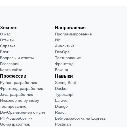
Хекслет
Направления
О нас
Программирование
Отзывы
ИИ
Справка
Аналитика
Блог
DevOps
Вопросы и ответы
Тестирование
Глоссарий
Фронтенд
Карта сайта
Бэкенд
Профессии
Навыки
Python-разработчик
Spring Boot
Фронтенд-разработчик
Docker
Java-разработчик
Typescript
Инженер по ручному
Laravel
тестированию
Django
DevOps-инженер с нуля
React
РНР-разработчик
Веб-разработка на Express
Go-разработчик
Postman