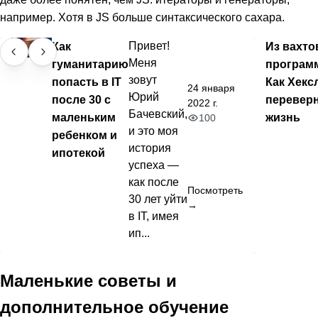
например. Хотя в JS больше синтаксического сахара.
Как
Привет!
Из вахто
Меня
гуманитарию
програм
зовут
попасть в IT
Как Хекс
24 января
Юрий
после 30 с
перевер
2022 г.
Бачевский,
маленьким
жизнь
100
и это моя
ребенком и
история
ипотекой
успеха —
как после
Посмотреть
30 лет уйти
→
в IT, имея
ип...
Маленькие советы и
дополнительное обучение