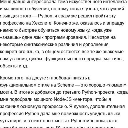
Меня давно интересовала тема искусственного интеллекта
и машинного обучения, поэтому когда я узнал, что лучший
язык для этого — Python, я сразу же решил пройти эту
профессию на Хекслете. Конечно же, оказалось и вправду
намного быстрее обучаться новому языку, когда уже
«знаешь» один язык программирования. Несмотря на
некоторые синтаксические различия и дополнения
конкретного языка, в общем остаются все те же знакомые
нам условия, циклы, функции высшего порядка, массивы,
объекты и тд.
Кроме того, на досуге я пробовал писать в
функциональном стиле на Scheme — это хорошо «ломает»
мозги. В итоге я добрался до третьего Python-проекта, когда
мне подобрали мощного Node-JS -ментора, чтобы я
закончил основную профессию. Я думаю, дополнительная
профессия Python дала мне возможность увидеть языки
чуть шире, и в некоторых местах Python мне показался
даже более понятен, чем JS: итераторы и генераторы,