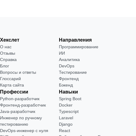
Хекслет
Направления
О нас
Программирование
Отзывы
ИИ
Справка
Аналитика
Блог
DevOps
Вопросы и ответы
Тестирование
Глоссарий
Фронтенд
Карта сайта
Бэкенд
Профессии
Навыки
Python-разработчик
Spring Boot
Фронтенд-разработчик
Docker
Java-разработчик
Typescript
Инженер по ручному
Laravel
тестированию
Django
DevOps-инженер с нуля
React