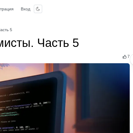
страция
Вход
асть 5
мисты. Часть 5
7