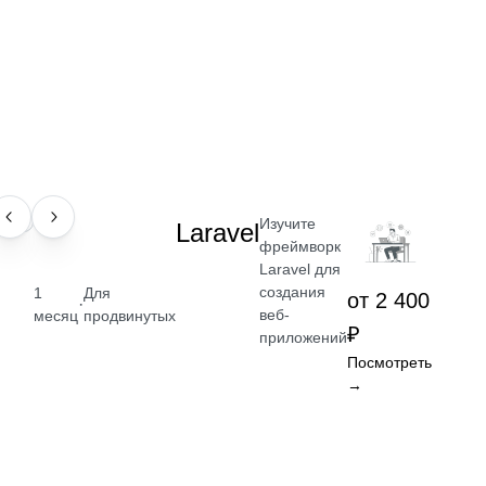
Изучите
НАВЫК
Laravel
фреймворк
Laravel для
создания
1
Для
от 2 400
·
веб-
месяц
продвинутых
₽
приложений
Посмотреть
→