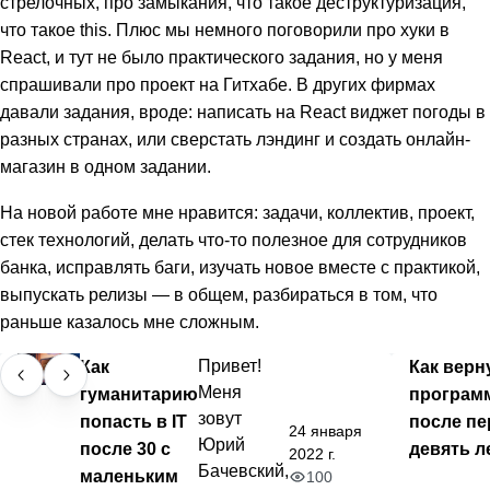
стрелочных, про замыкания, что такое деструктуризация,
что такое this. Плюс мы немного поговорили про хуки в
React, и тут не было практического задания, но у меня
спрашивали про проект на Гитхабе. В других фирмах
давали задания, вроде: написать на React виджет погоды в
разных странах, или сверстать лэндинг и создать онлайн-
магазин в одном задании.
На новой работе мне нравится: задачи, коллектив, проект,
стек технологий, делать что-то полезное для сотрудников
банка, исправлять баги, изучать новое вместе с практикой,
выпускать релизы — в общем, разбираться в том, что
раньше казалось мне сложным.
Как
Привет!
Как верн
Меня
гуманитарию
програм
зовут
попасть в IT
после пе
24 января
Юрий
после 30 с
девять л
2022 г.
Бачевский,
маленьким
100