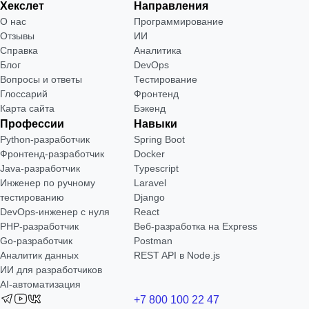
Хекслет
Направления
О нас
Программирование
Отзывы
ИИ
Справка
Аналитика
Блог
DevOps
Вопросы и ответы
Тестирование
Глоссарий
Фронтенд
Карта сайта
Бэкенд
Профессии
Навыки
Python-разработчик
Spring Boot
Фронтенд-разработчик
Docker
Java-разработчик
Typescript
Инженер по ручному
Laravel
тестированию
Django
DevOps-инженер с нуля
React
РНР-разработчик
Веб-разработка на Express
Go-разработчик
Postman
Аналитик данных
REST API в Node.js
ИИ для разработчиков
AI-автоматизация
+7 800 100 22 47