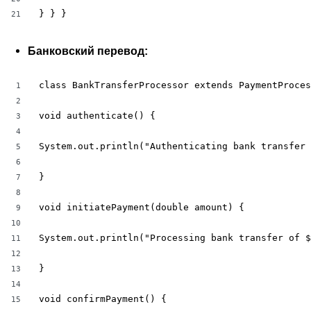
} } }
21
Банковский перевод:
class BankTransferProcessor extends PaymentProces
1
2
void authenticate() {

3
4
System.out.println("Authenticating bank transfer 
5
6
}

7
8
void initiatePayment(double amount) {

9
10
System.out.println("Processing bank transfer of $
11
12
}

13
14
void confirmPayment() {

15