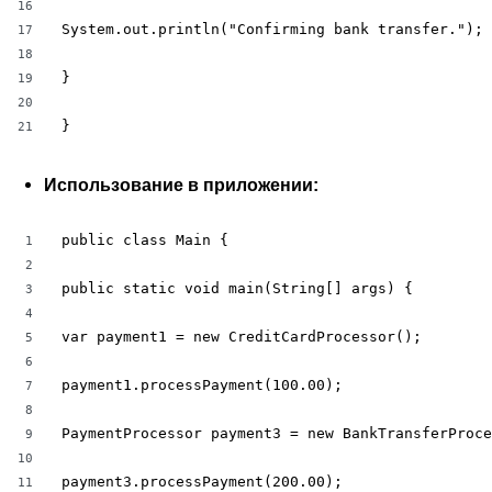
16
System.out.println("Confirming bank transfer.");

17
18
}

19
20
}
21
Использование в приложении:
public class Main {

1
2
public static void main(String[] args) {

3
4
var payment1 = new CreditCardProcessor();

5
6
payment1.processPayment(100.00);

7
8
PaymentProcessor payment3 = new BankTransferProce
9
10
payment3.processPayment(200.00);

11