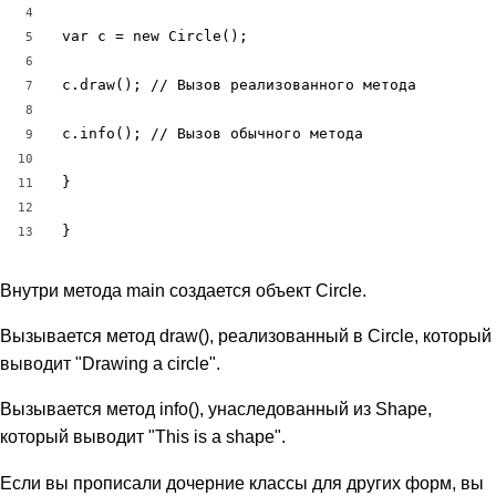
4
var c = new Circle();

5
6
c.draw(); // Вызов реализованного метода

7
8
c.info(); // Вызов обычного метода

9
10
}

11
12
}
13
Внутри метода main создается объект Circle.
Вызывается метод draw(), реализованный в Circle, который
выводит "Drawing a circle".
Вызывается метод info(), унаследованный из Shape,
который выводит "This is a shape".
Если вы прописали дочерние классы для других форм, вы