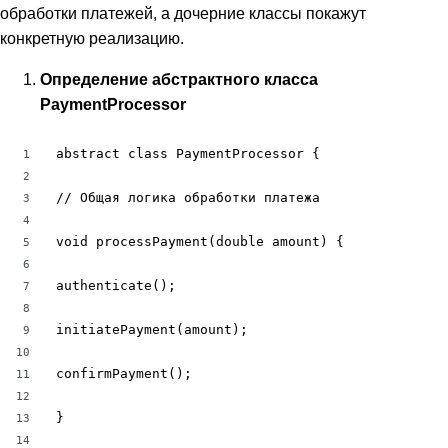
обработки платежей, а дочерние классы покажут
конкретную реализацию.
Определение абстрактного класса
PaymentProcessor
abstract class PaymentProcessor {

1
2
// Общая логика обработки платежа

3
4
void processPayment(double amount) {

5
6
authenticate();

7
8
initiatePayment(amount);

9
10
confirmPayment();

11
12
}

13
14