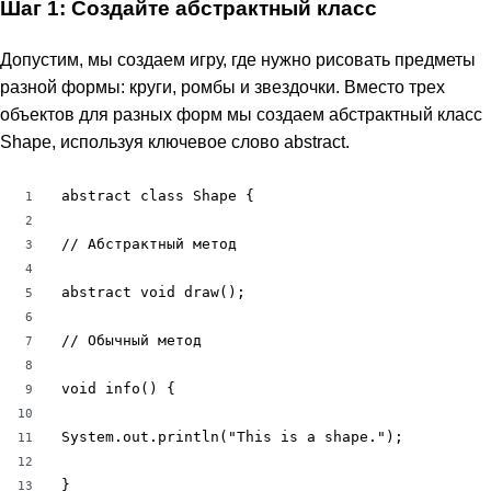
Шаг 1: Создайте абстрактный класс
Допустим, мы создаем игру, где нужно рисовать предметы
разной формы: круги, ромбы и звездочки. Вместо трех
объектов для разных форм мы создаем абстрактный класс
Shape, используя ключевое слово abstract.
abstract class Shape {

1
2
// Абстрактный метод

3
4
abstract void draw();

5
6
// Обычный метод

7
8
void info() {

9
10
System.out.println("This is a shape.");

11
12
}

13