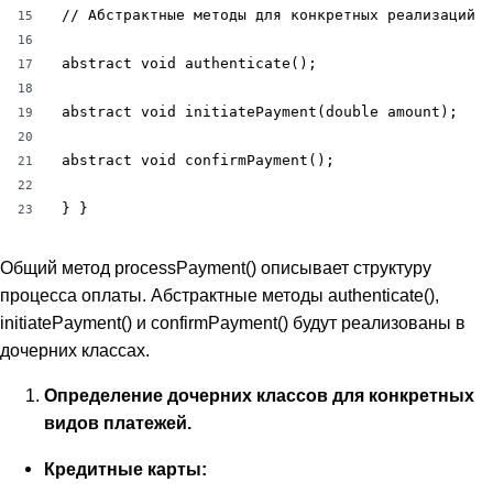
// Абстрактные методы для конкретных реализаций

15
16
abstract void authenticate();

17
18
abstract void initiatePayment(double amount);

19
20
abstract void confirmPayment();

21
22
} }
23
Общий метод processPayment() описывает структуру
процесса оплаты. Абстрактные методы authenticate(),
initiatePayment() и confirmPayment() будут реализованы в
дочерних классах.
Определение дочерних классов для конкретных
видов платежей.
Кредитные карты: