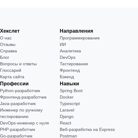
Хекслет
Направления
О нас
Программирование
Отзывы
ИИ
Справка
Аналитика
Блог
DevOps
Вопросы и ответы
Тестирование
Глоссарий
Фронтенд
Карта сайта
Бэкенд
Профессии
Навыки
Python-разработчик
Spring Boot
Фронтенд-разработчик
Docker
Java-разработчик
Typescript
Инженер по ручному
Laravel
тестированию
Django
DevOps-инженер с нуля
React
РНР-разработчик
Веб-разработка на Express
Go-разработчик
Postman