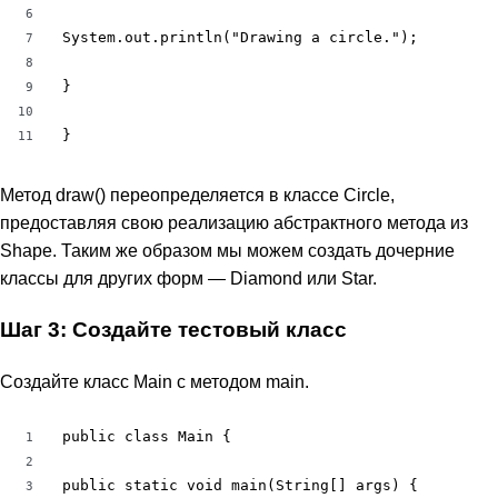
6
System.out.println("Drawing a circle.");

7
8
}

9
10
}
11
Метод draw() переопределяется в классе Circle,
предоставляя свою реализацию абстрактного метода из
Shape. Таким же образом мы можем создать дочерние
классы для других форм — Diamond или Star.
Шаг 3: Создайте тестовый класс
Создайте класс Main с методом main.
public class Main {

1
2
public static void main(String[] args) {

3