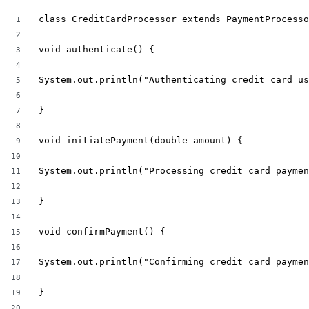
class CreditCardProcessor extends PaymentProcesso
1
2
void authenticate() {

3
4
System.out.println("Authenticating credit card us
5
6
}

7
8
void initiatePayment(double amount) {

9
10
System.out.println("Processing credit card paymen
11
12
}

13
14
void confirmPayment() {

15
16
System.out.println("Confirming credit card paymen
17
18
}

19
20