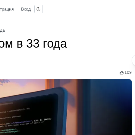
страция
Вход
ода
ом в 33 года
109