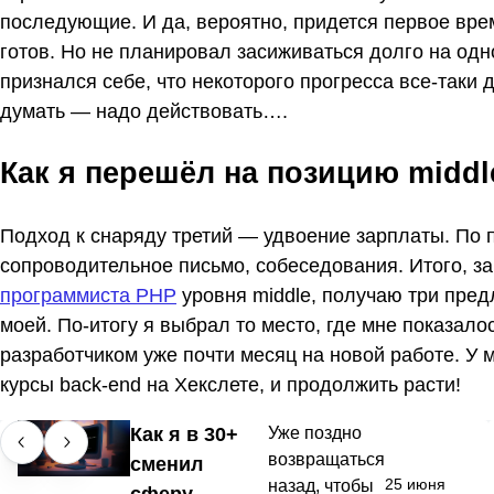
последующие. И да, вероятно, придется первое врем
готов. Но не планировал засиживаться долго на одн
признался себе, что некоторого прогресса все-таки 
думать — надо действовать….
Как я перешёл на позицию middl
Подход к снаряду третий — удвоение зарплаты. По 
сопроводительное письмо, собеседования. Итого, з
программиста PHP
уровня middle, получаю три пред
моей. По-итогу я выбрал то место, где мне показал
разработчиком уже почти месяц на новой работе. У 
курсы back-end на Хекслете, и продолжить расти!
Как я в 30+
Уже поздно
возвращаться
сменил
25 июня
назад, чтобы
сферу