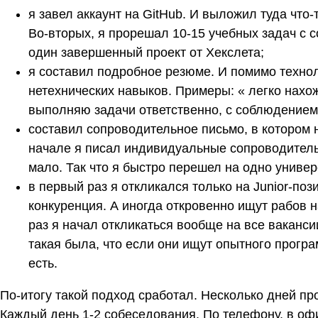
я завел аккаунт на GitHub. И выложил туда что-
Во-вторых, я прорешал 10-15 учебных задач с с
один завершенный проект от Хекслета;
я составил подробное резюме. И помимо технол
нетехнических навыков. Примеры: « легко нахо
выполняю задачи ответственно, с соблюдением
составил сопроводительное письмо, в котором н
начале я писал индивидуальные сопроводитель
мало. Так что я быстро перешел на одно униве
в первый раз я откликался только на Junior-по
конкуренция. А иногда откровенно ищут рабов н
раз я начал откликаться вообще на все вакансии
такая была, что если они ищут опытного прогр
есть.
По-итогу такой подход сработал. Несколько дней пр
Каждый день 1-2 собеседования. По телефону, в офи