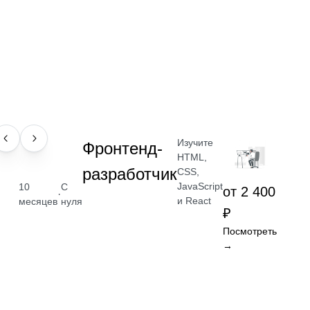
Изучите
ПРОФЕССИЯ
Фронтенд-
HTML,
разработчик
CSS,
JavaScript
10
С
от 2 400
·
и React
месяцев
нуля
₽
Посмотреть
→