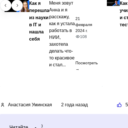
Как я
Меня зовут
Как
Анна и я
перешла
учи
расскажу,
из науки
и с
21
как я устала
в IT и
те
февраля
работать в
2024 г.
нашла
108
НИИ,
себя
захотела
делать что-
то красивое
Посмотреть
и стал...
→
Анастасия Уминская
2 года назад
5
Читайте