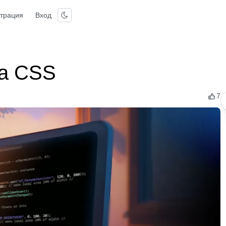
страция
Вход
на CSS
7