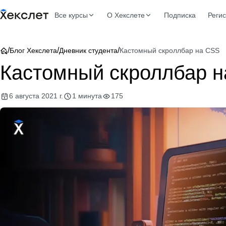
Все курсы
О Хекслете
Подписка
Реги
/
/
/
Блог Хекслета
Дневник студента
Кастомный скроллбар на CSS
Кастомный скроллбар 
6 августа 2021 г.
1 минута
175