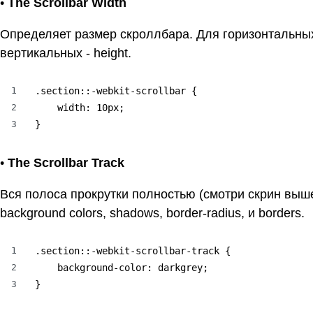
•
The Scrollbar Width
Определяет размер скроллбара. Для горизонтальных
вертикальных - height.
1
.section::-webkit-scrollbar {

2
    width: 10px;

3
}
•
The Scrollbar Track
Вся полоса прокрутки полностью (смотри скрин выш
background colors, shadows, border-radius, и borders.
1
.section::-webkit-scrollbar-track {

2
    background-color: darkgrey;

3
}