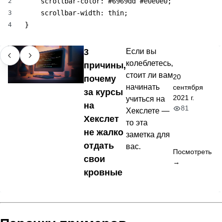
2
    scrollbar-color: #6969dd #e0e0e0;

3
    scrollbar-width: thin;

4
}
3
Если вы
колеблетесь,
причины,
стоит ли вам
20
почему
начинать
сентября
за курсы
2021 г.
учиться на
на
81
Хекслете —
Хекслет
то эта
не жалко
заметка для
отдать
вас.
Посмотреть
свои
→
кровные