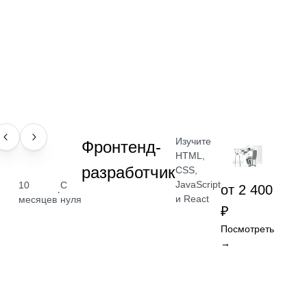
Изучите
ПРОФЕССИЯ
Фронтенд-
HTML,
разработчик
CSS,
JavaScript
10
С
от 2 400
·
и React
месяцев
нуля
₽
Посмотреть
→