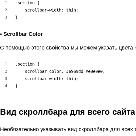
1
.section {

2
    scrollbar-width: thin;

3
}
•
Scrollbar Color
С помощью этого свойства мы можем указать цвета к
1
.section {

2
    scrollbar-color: #6969dd #e0e0e0;

3
    scrollbar-width: thin;

4
}
Вид скроллбара для всего сайта
Необязательно указывать вид скроллбара для всех т