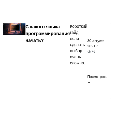
С какого языка
Короткий
гайд,
программирования
если
начать?
30 августа
сделать
2021 г.
выбор
76
очень
сложно.
Посмотреть
→