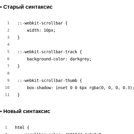
•
Старый синтаксис
1
::-webkit-scrollbar {

2
    width: 10px;

3
}

4
5
::-webkit-scrollbar-track {

6
    background-color: darkgrey;

7
}

8
9
::-webkit-scrollbar-thumb {

10
    box-shadow: inset 0 0 6px rgba(0, 0, 0, 0.3);
11
}
•
Новый синтаксис
1
html {
