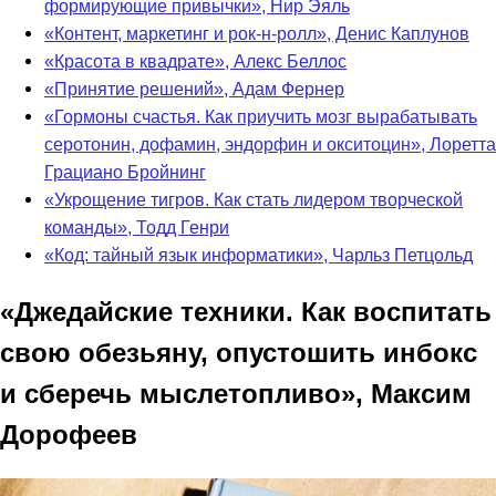
формирующие привычки», Нир Эяль
«Контент, маркетинг и рок-н-ролл», Денис Каплунов
«Красота в квадрате», Алекс Беллос
«Принятие решений», Адам Фернер
«Гормоны счастья. Как приучить мозг вырабатывать
серотонин, дофамин, эндорфин и окситоцин», Лоретта
Грациано Бройнинг
«Укрощение тигров. Как стать лидером творческой
команды», Тодд Генри
«Код: тайный язык информатики», Чарльз Петцольд
«Джедайские техники. Как воспитать
свою обезьяну, опустошить инбокс
и сберечь мыслетопливо», Максим
Дорофеев