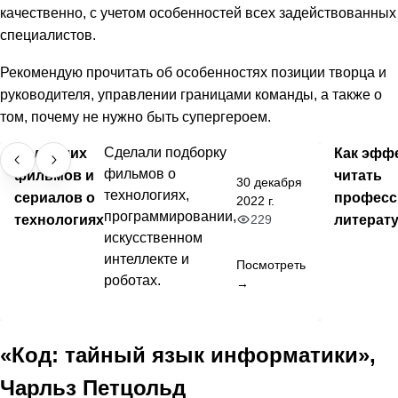
качественно, с учетом особенностей всех задействованных
специалистов.
Рекомендую прочитать об особенностях позиции творца и
руководителя, управлении границами команды, а также о
том, почему не нужно быть супергероем.
50 лучших
Сделали подборку
Как эфф
фильмов о
фильмов и
читать
30 декабря
технологиях,
сериалов о
професс
2022 г.
программировании,
технологиях
литерат
229
искусственном
интеллекте и
Посмотреть
роботах.
→
«Код: тайный язык информатики»,
Чарльз Петцольд