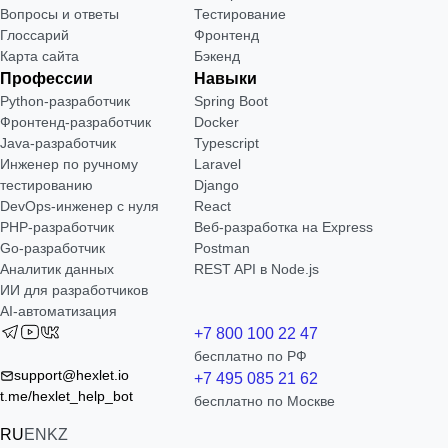
Вопросы и ответы
Тестирование
Глоссарий
Фронтенд
Карта сайта
Бэкенд
Профессии
Навыки
Python-разработчик
Spring Boot
Фронтенд-разработчик
Docker
Java-разработчик
Typescript
Инженер по ручному
Laravel
тестированию
Django
DevOps-инженер с нуля
React
РНР-разработчик
Веб-разработка на Express
Go-разработчик
Postman
Аналитик данных
REST API в Node.js
ИИ для разработчиков
AI-автоматизация
+7 800 100 22 47
бесплатно по РФ
support@hexlet.io
+7 495 085 21 62
t.me/hexlet_help_bot
бесплатно по Москве
RU
EN
KZ