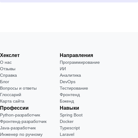
Хекслет
Направления
О нас
Программирование
Отзывы
ИИ
Справка
Аналитика
Блог
DevOps
Вопросы и ответы
Тестирование
Глоссарий
Фронтенд
Карта сайта
Бэкенд
Профессии
Навыки
Python-разработчик
Spring Boot
Фронтенд-разработчик
Docker
Java-разработчик
Typescript
Инженер по ручному
Laravel