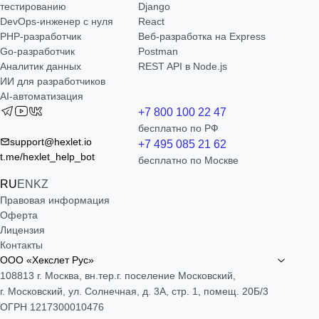
тестированию
Django
DevOps-инженер с нуля
React
РНР-разработчик
Веб-разработка на Express
Go-разработчик
Postman
Аналитик данных
REST API в Node.js
ИИ для разработчиков
AI-автоматизация
+7 800 100 22 47
бесплатно по РФ
support@hexlet.io
+7 495 085 21 62
t.me/hexlet_help_bot
бесплатно по Москве
RU
EN
KZ
Правовая информация
Оферта
Лицензия
Контакты
ООО «Хекслет Рус»
108813 г. Москва, вн.тер.г. поселение Московский,
г. Московский, ул. Солнечная, д. 3А, стр. 1, помещ. 20Б/3
ОГРН 1217300010476