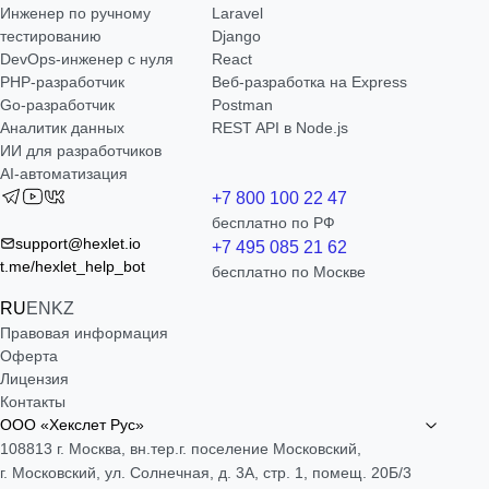
Инженер по ручному
Laravel
тестированию
Django
DevOps-инженер с нуля
React
РНР-разработчик
Веб-разработка на Express
Go-разработчик
Postman
Аналитик данных
REST API в Node.js
ИИ для разработчиков
AI-автоматизация
+7 800 100 22 47
бесплатно по РФ
support@hexlet.io
+7 495 085 21 62
t.me/hexlet_help_bot
бесплатно по Москве
RU
EN
KZ
Правовая информация
Оферта
Лицензия
Контакты
ООО «Хекслет Рус»
108813 г. Москва, вн.тер.г. поселение Московский,
г. Московский, ул. Солнечная, д. 3А, стр. 1, помещ. 20Б/3