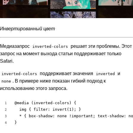
Инвертированный цвет
Медиазапрос
решает эти проблемы. Этот
inverted-colors
запрос на момент выхода статьи поддерживает только
Safari.
поддерживает значения
и
inverted-colors
inverted
. В примере ниже показан гибкий подход к
none
использованию этого запроса.
@media (inverted-colors) {

1
  img { filter: invert(1); }

2
  * { box-shadow: none !important; text-shadow: no
3
}
4