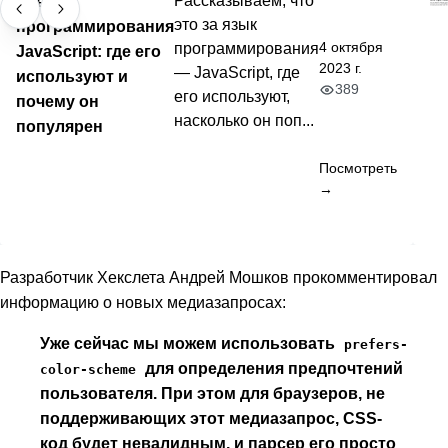
Язык
Рассказываем, что
это за язык
программирования
4 октября
программирования
JavaScript: где его
2023 г.
— JavaScript, где
используют и
389
его используют,
почему он
насколько он поп...
популярен
Посмотреть
→
Разработчик Хекслета Андрей Мошков прокомментировал
информацию о новых медиазапросах:
Уже сейчас мы можем использовать
prefers-
для определения предпочтений
color-scheme
пользователя. При этом для браузеров, не
поддерживающих этот медиазапрос, CSS-
код будет невалидным, и парсер его просто