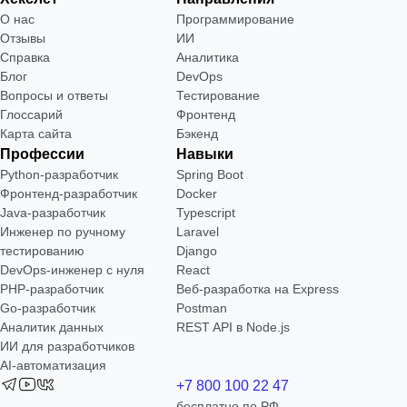
О нас
Программирование
Отзывы
ИИ
Справка
Аналитика
Блог
DevOps
Вопросы и ответы
Тестирование
Глоссарий
Фронтенд
Карта сайта
Бэкенд
Профессии
Навыки
Python-разработчик
Spring Boot
Фронтенд-разработчик
Docker
Java-разработчик
Typescript
Инженер по ручному
Laravel
тестированию
Django
DevOps-инженер с нуля
React
РНР-разработчик
Веб-разработка на Express
Go-разработчик
Postman
Аналитик данных
REST API в Node.js
ИИ для разработчиков
AI-автоматизация
+7 800 100 22 47
бесплатно по РФ