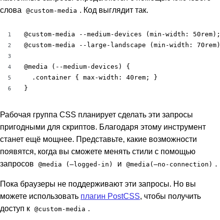
слова
. Код выглядит так.
@custom-media
@custom-media --medium-devices (min-width: 50rem);
1
@custom-media --large-landscape (min-width: 70rem)
2
3
@media (--medium-devices) {

4
  .container { max-width: 40rem; }

5
}
6
Рабочая группа CSS планирует сделать эти запросы
пригодными для скриптов. Благодаря этому инструмент
станет ещё мощнее. Представьте, какие возможности
появятся, когда вы сможете менять стили с помощью
запросов
и
.
@media (–logged-in)
@media(–no-connection)
Пока браузеры не поддерживают эти запросы. Но вы
можете использовать
плагин PostCSS
, чтобы получить
доступ к
.
@custom-media