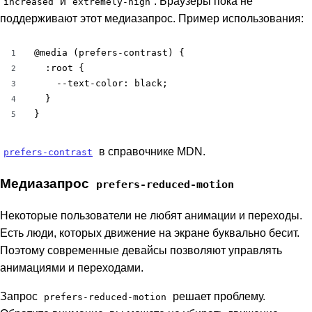
и
. Браузеры пока не
increased
extremely-high
поддерживают этот медиазапрос. Пример использования:
@media (prefers-contrast) {

1
  :root {

2
    --text-color: black;

3
  }

4
}
5
в справочнике MDN.
prefers-contrast
Медиазапрос
prefers-reduced-motion
Некоторые пользователи не любят анимации и переходы.
Есть люди, которых движение на экране буквально бесит.
Поэтому современные девайсы позволяют управлять
анимациями и переходами.
Запрос
решает проблему.
prefers-reduced-motion