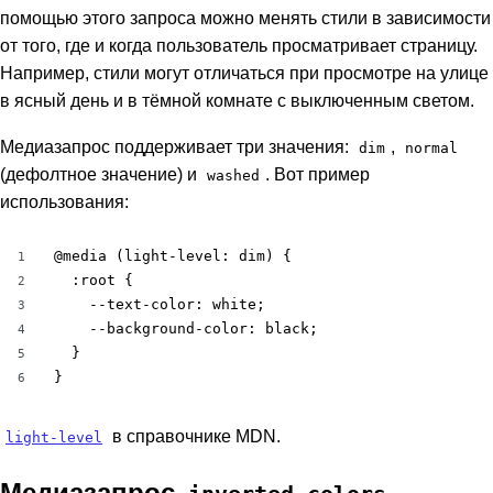
помощью этого запроса можно менять стили в зависимости
от того, где и когда пользователь просматривает страницу.
Например, стили могут отличаться при просмотре на улице
в ясный день и в тёмной комнате с выключенным светом.
Медиазапрос поддерживает три значения:
,
dim
normal
(дефолтное значение) и
. Вот пример
washed
использования:
@media (light-level: dim) {

1
  :root {

2
    --text-color: white;

3
    --background-color: black;

4
  }

5
}
6
в справочнике MDN.
light-level
Медиазапрос