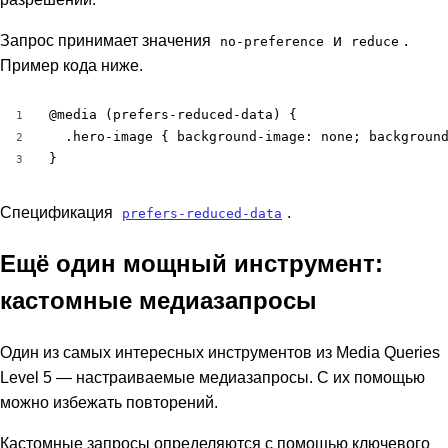
Запрос принимает значения
и
.
no-preference
reduce
Пример кода ниже.
@media (prefers-reduced-data) {

1
  .hero-image { background-image: none; background
2
}
3
Спецификация
.
prefers-reduced-data
Ещё один мощный инструмент:
кастомные медиазапросы
Один из самых интересных инструментов из Media Queries
Level 5 — настраиваемые медиазапросы. С их помощью
можно избежать повторений.
Кастомные запросы определяются с помощью ключевого