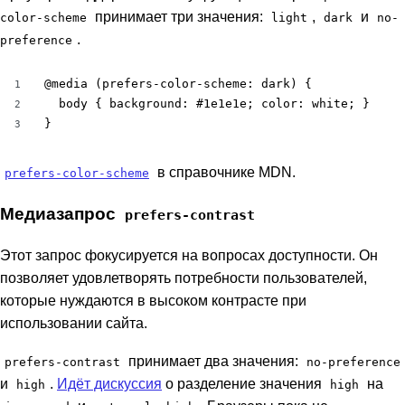
принимает три значения:
,
и
color-scheme
light
dark
no-
.
preference
@media (prefers-color-scheme: dark) {

1
  body { background: #1e1e1e; color: white; }

2
}
3
в справочнике MDN.
prefers-color-scheme
Медиазапрос
prefers-contrast
Этот запрос фокусируется на вопросах доступности. Он
позволяет удовлетворять потребности пользователей,
которые нуждаются в высоком контрасте при
использовании сайта.
принимает два значения:
prefers-contrast
no-preference
и
.
Идёт дискуссия
о разделение значения
на
high
high