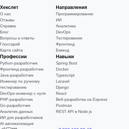
Хекслет
Направления
О нас
Программирование
Отзывы
ИИ
Справка
Аналитика
Блог
DevOps
Вопросы и ответы
Тестирование
Глоссарий
Фронтенд
Карта сайта
Бэкенд
Профессии
Навыки
Python-разработчик
Spring Boot
Фронтенд-разработчик
Docker
Java-разработчик
Typescript
Инженер по ручному
Laravel
тестированию
Django
DevOps-инженер с нуля
React
РНР-разработчик
Веб-разработка на Express
Go-разработчик
Postman
Аналитик данных
REST API в Node.js
ИИ для разработчиков
AI-автоматизация