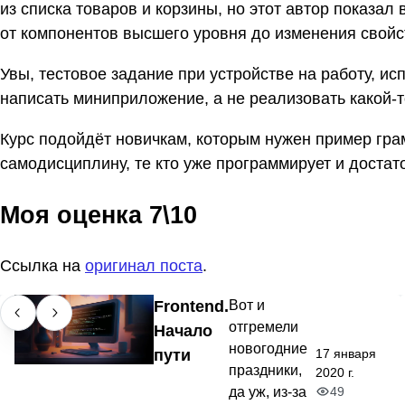
из списка товаров и корзины, но этот автор показа
от компонентов высшего уровня до изменения свойс
Увы, тестовое задание при устройстве на работу, исп
написать миниприложение, а не реализовать какой-т
Курс подойдёт новичкам, которым нужен пример гра
самодисциплину, те кто уже программирует и достат
Моя оценка 7\10
Ссылка на
оригинал поста
.
Frontend.
Вот и
отгремели
Начало
новогодние
17 января
пути
праздники,
2020 г.
49
да уж, из-за