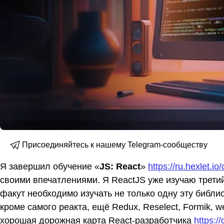
Присоединяйтесь к нашему Telegram-сообществу
Я завершил обучение «
JS: React
»
https://ru.hexlet.io
своими впечатлениями. Я ReactJS уже изучаю третий 
факут необходимо изучать не только одну эту библио
кроме самого реакта, ещё Redux, Reselect, Formik, w
хорошая дорожная карта React-разработчика
https:/