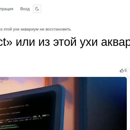
страция
Вход
из этой ухи аквариум не восстановить
t» или из этой ухи аква
6