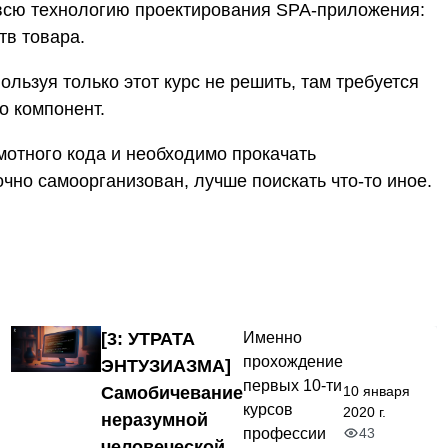
л всю технологию проектирования SPA-приложения:
тв товара.
ользуя только этот курс не решить, там требуется
о компонент.
мотного кода и необходимо прокачать
очно самоорганизован, лучше поискать что-то иное.
[3: УТРАТА
Именно
прохождение
ЭНТУЗИАЗМА]
первых 10-ти
10 января
Самобичевание
курсов
2020 г.
неразумной
43
профессии
человеческой