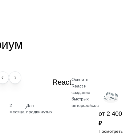
риум
Освоите
НАВЫК
React
React и
создание
быстрых
2
Для
интерфейсов
·
месяца
продвинутых
от 2 400
₽
Посмотреть
→