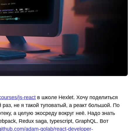
/courses/js-react
в школе Hexlet. Хочу поделиться
раз, не я такой туповатый, а реакт большой. По
теку, а целую экосреду вокруг неё. Надо знать
ebpack, Redux saga, typescript, GraphQL. Вот
/github.com/adam-golab/react-developer-