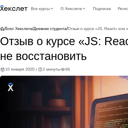
Все курсы
О Хекслете
Подписка
Реги
/
/
/
Блог Хекслета
Дневник студента
Отзыв о курсе «JS: React» или 
Отзыв о курсе «JS: Reac
не восстановить
10 января 2020 г.
2 минуты
66