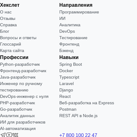
Хекслет
Направления
О нас
Программирование
Отзывы
ИИ
Справка
Аналитика
Блог
DevOps
Вопросы и ответы
Тестирование
Глоссарий
Фронтенд
Карта сайта
Бэкенд
Профессии
Навыки
Python-разработчик
Spring Boot
Фронтенд-разработчик
Docker
Java-разработчик
Typescript
Инженер по ручному
Laravel
тестированию
Django
DevOps-инженер с нуля
React
РНР-разработчик
Веб-разработка на Express
Go-разработчик
Postman
Аналитик данных
REST API в Node.js
ИИ для разработчиков
AI-автоматизация
+7 800 100 22 47